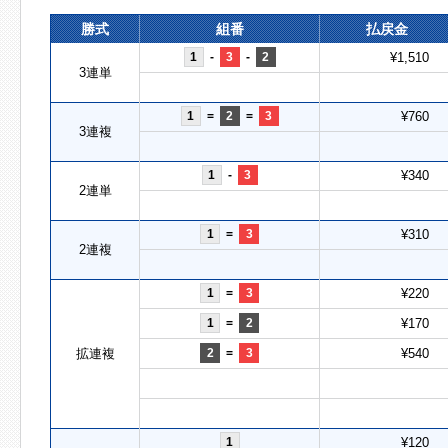
勝式
組番
払戻金
1
-
3
-
2
¥1,510
3連単
1
=
2
=
3
¥760
3連複
1
-
3
¥340
2連単
1
=
3
¥310
2連複
1
=
3
¥220
1
=
2
¥170
拡連複
2
=
3
¥540
1
¥120