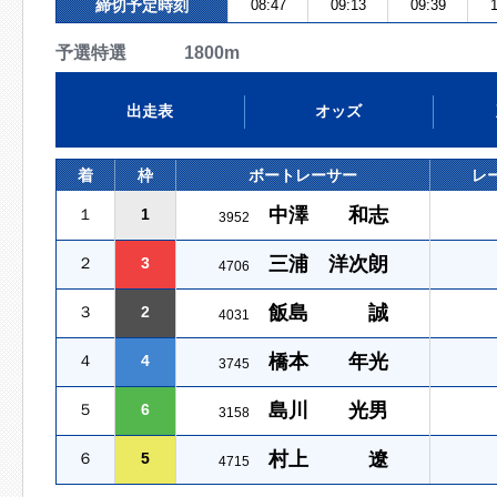
締切予定時刻
08:47
09:13
09:39
1
予選特選 1800m
出走表
オッズ
着
枠
ボートレーサー
レ
中澤 和志
１
1
3952
三浦 洋次朗
２
3
4706
飯島 誠
３
2
4031
橋本 年光
４
4
3745
島川 光男
５
6
3158
村上 遼
６
5
4715