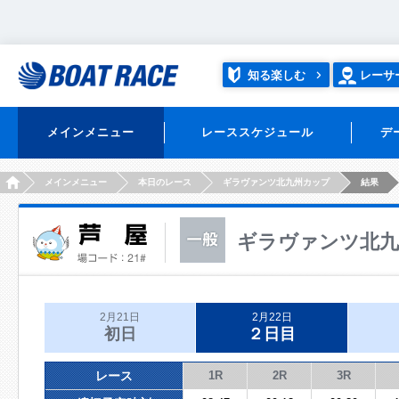
知る楽しむ
レーサ
メインメニュー
レーススケジュール
デ
HOME
メインメニュー
本日のレース
ギラヴァンツ北九州カップ
結果
ギラヴァンツ北九
2月21日
2月22日
初日
２日目
レース
1R
2R
3R