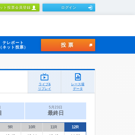
ット投票会員登録
ログイン
テレボート
投票
（ネット投票）
ライブ&
レース場
リプレイ
データ
日
5月23日
目
最終日
9R
10R
11R
12R