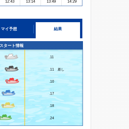
12:43
13:14
13:49
14:29
マイ予想
結果
スタート情報
.11
.11 差し
.10
.17
.18
.24