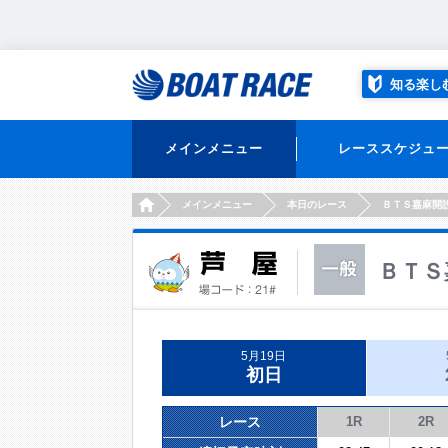
知る楽し
メインメニュー
レーススケジュ
HOME
メインメニュー
本日のレース
ＢＴＳ嘉麻開
ＢＴＳ
5月19日
初日
レース
1R
2R