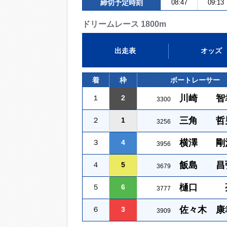
締切予定時刻
08:47
09:13
ドリームレース 1800m
出走表
オッズ
着
枠
ボートレーサー
川崎 智
１
2
3300
三角 哲
２
1
3256
横澤 剛
３
4
3956
飯島 昌
４
5
3679
樋口 
５
6
3777
佐々木 康
６
3
3909