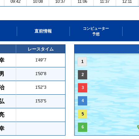
09:42
10:08
10:37
11:06
11:37
12:11
コンピューター
直前情報
予想
レースタイム
幸
1'49"7
1
男
1'50"8
2
治
1'52"3
3
弘
4
1'53"5
亮
5
6
幸