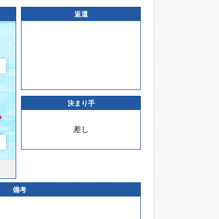
返還
決まり手
差し
備考