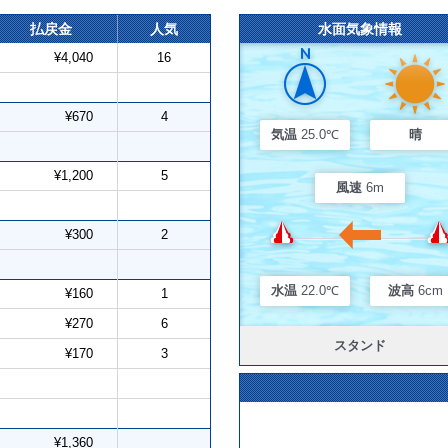
払戻金
人気
水面気象情報
¥4,040
16
¥670
4
気温
25.0℃
晴
¥1,200
5
風速
6m
¥300
2
水温
22.0℃
波高
6cm
¥160
1
¥270
6
スタンド
¥170
3
¥1,360