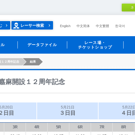
ネ
む
レーサー検索
English
中文简体
中文繁體
한국어
レース場・
ール
データファイル
チケットショップ
設１２周年記念
結果
嘉麻開設１２周年記念
5月20日
5月21日
5月22
２日目
３日目
４日
3R
4R
5R
6R
7R
8R