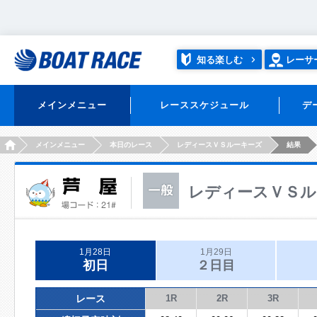
知る楽しむ
レーサ
メインメニュー
レーススケジュール
デ
HOME
メインメニュー
本日のレース
レディースＶＳルーキーズ
結果
レディースＶＳル
1月28日
1月29日
初日
２日目
レース
1R
2R
3R