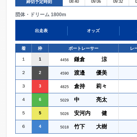
締切予定時刻
08:40
09:06
09:32
0
団体・ドリーム 1800m
出走表
オッズ
着
枠
ボートレーサー
レ
鎌倉 涼
１
1
4456
渡邉 優美
２
2
4590
倉持 莉々
３
3
4825
中 亮太
４
6
5029
安河内 健
５
5
5026
竹下 大樹
６
4
5018