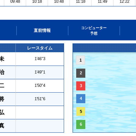
09:48
10:18
10:48
11:18
11:49
12:22
コンピューター
直前情報
予想
レースタイム
未
1'46"3
1
治
1'49"1
2
二
1'50"4
3
将
4
1'51"6
弘
5
6
真