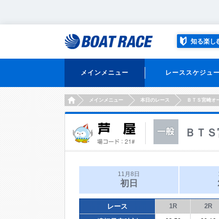
知る楽し
メインメニュー
レーススケジュ
HOME
メインメニュー
本日のレース
ＢＴＳ宮崎オ
ＢＴＳ
11月8日
初日
レース
1R
2R