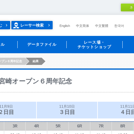
ネ
む
レーサー検索
English
中文简体
中文繁體
한국어
レース場・
ール
データファイル
チケットショップ
ープン６周年記念
結果
宮崎オープン６周年記念
11月9日
11月10日
11月11
２日目
３日目
４日
3R
4R
5R
6R
7R
8R