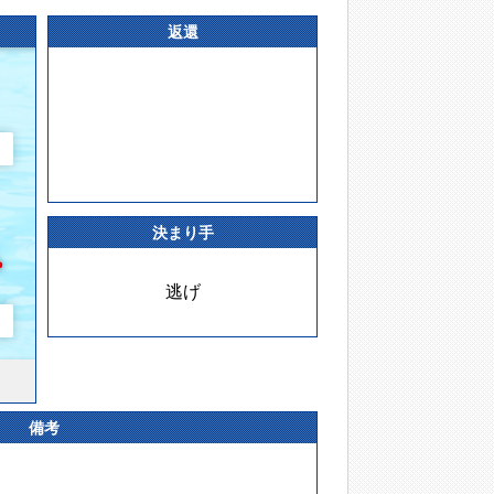
返還
決まり手
逃げ
備考