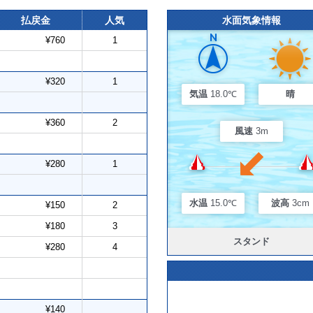
払戻金
人気
水面気象情報
¥760
1
¥320
1
気温
18.0℃
晴
¥360
2
風速
3m
¥280
1
水温
15.0℃
波高
3cm
¥150
2
¥180
3
スタンド
¥280
4
¥140