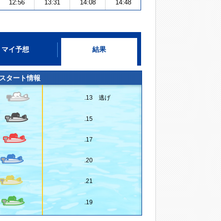
12:56
13:31
14:08
14:48
マイ予想
結果
スタート情報
.13 逃げ
.15
.17
.20
.21
.19