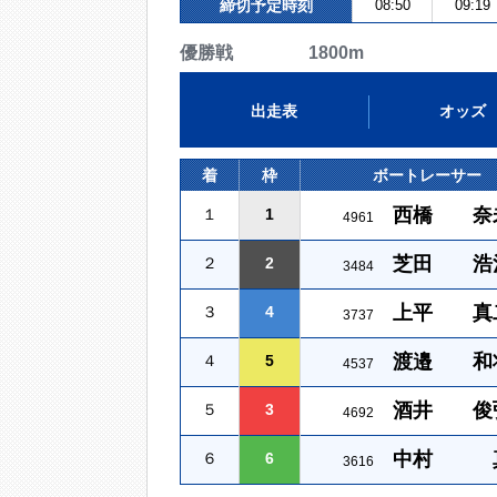
締切予定時刻
08:50
09:19
優勝戦 1800m
出走表
オッズ
着
枠
ボートレーサー
西橋 奈
１
1
4961
芝田 浩
２
2
3484
上平 真
３
4
3737
渡邉 和
４
5
4537
酒井 俊
５
3
4692
中村 
６
6
3616