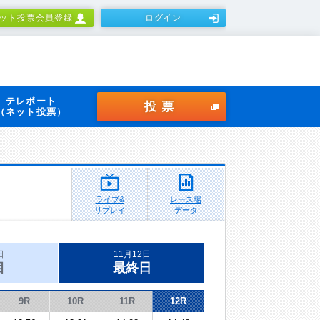
ット投票会員登録
ログイン
テレボート
投票
（ネット投票）
ライブ&
レース場
リプレイ
データ
日
11月12日
目
最終日
9R
10R
11R
12R