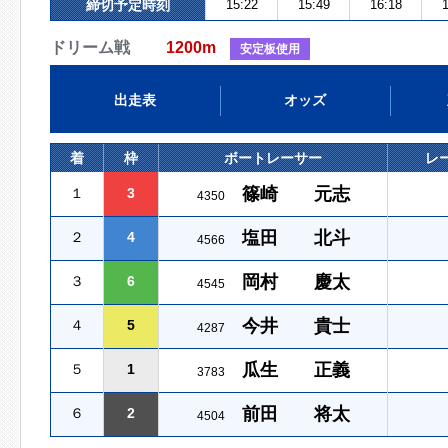
締切予定時刻
15:22
15:49
16:18
1
ドリーム戦
1200m
安定板使用
出走表
オッズ
着
枠
ボートレーサー
レ
篠崎 元志
１
3
4350
塩田 北斗
２
4
4566
岡村 慶太
３
6
4545
今井 貴士
４
5
4287
瓜生 正義
５
1
3783
前田 将太
６
2
4504