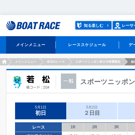
知る楽しむ
レーサ
メインメニュー
レーススケジュール
デ
HOME
メインメニュー
本日のレース
スポーツニッポン杯ＧＷ特選競走
結
スポーツニッポン
5月1日
5月2日
初日
２日目
レース
1R
2R
3R