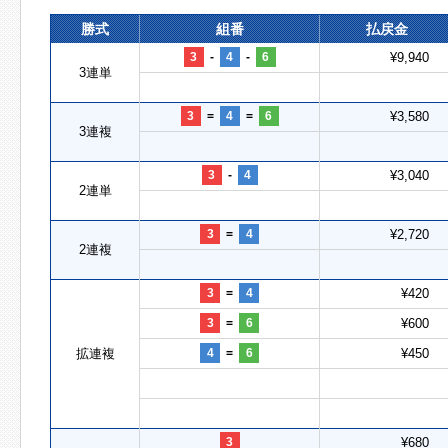
勝式
組番
払戻金
3
-
4
-
6
¥9,940
3連単
3
=
4
=
6
¥3,580
3連複
3
-
4
¥3,040
2連単
3
=
4
¥2,720
2連複
3
=
4
¥420
3
=
6
¥600
拡連複
4
=
6
¥450
3
¥680