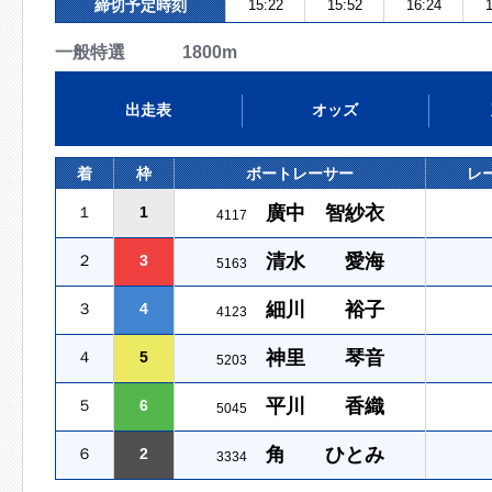
締切予定時刻
15:22
15:52
16:24
1
一般特選 1800m
出走表
オッズ
着
枠
ボートレーサー
レ
廣中 智紗衣
１
1
4117
清水 愛海
２
3
5163
細川 裕子
３
4
4123
神里 琴音
４
5
5203
平川 香織
５
6
5045
角 ひとみ
６
2
3334