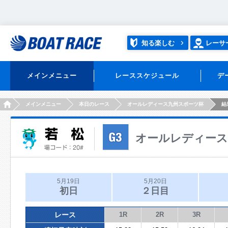
知る楽しむ
レーサ
メインメニュー
レーススケジュール
デ
HOME
メインメニュー
本日のレース
オールレディース九州スポーツ杯
結
オールレディース
5月19日
5月20日
初日
２日目
レース
1R
2R
3R