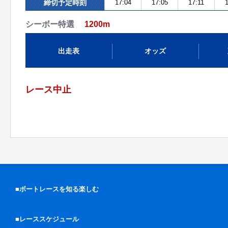
締切予定時刻
17:04
17:05
17:11
1
シーボー特選
1200m
出走表
オッズ
レース中止
■ボートレースを知る楽しむ
■レーススケジュール