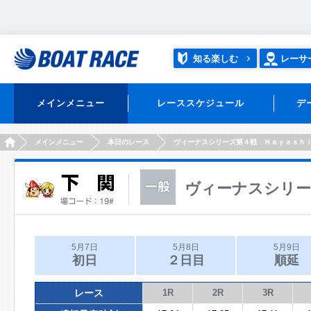
知る楽しむ
レーサ
メインメニュー
レーススケジュール
デ
HOME
メインメニュー
本日のレース
ヴィーナスシリーズ第４戦 Ｈａｙａｓｈ
ヴィーナスシリー
5月7日
5月8日
5月9日
初日
２日目
順延
レース
1R
2R
3R