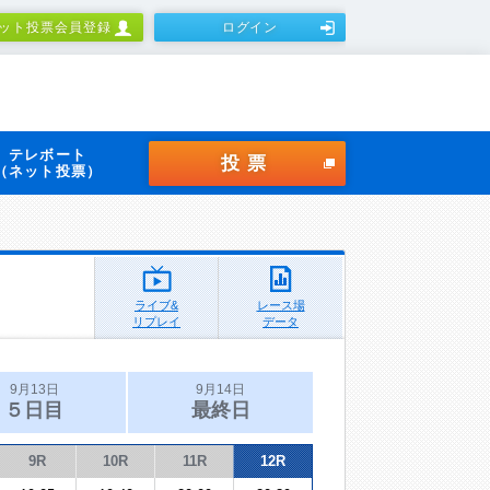
ット投票会員登録
ログイン
テレボート
投票
（ネット投票）
ライブ&
レース場
リプレイ
データ
9月13日
9月14日
５日目
最終日
9R
10R
11R
12R