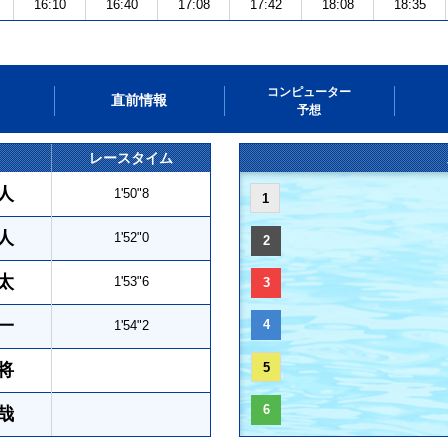
16:10
16:40
17:08
17:42
18:08
18:35
コンピューター
直前情報
予想
レースタイム
人
1'50"8
1
人
1'52"0
2
太
1'53"6
3
一
4
1'54"2
将
5
6
哉