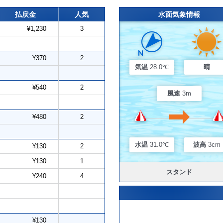
払戻金
人気
水面気象情報
¥1,230
3
¥370
2
気温
28.0℃
晴
¥540
2
風速
3m
¥480
2
水温
31.0℃
波高
3cm
¥130
2
¥130
1
スタンド
¥240
4
¥130