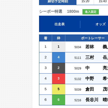
締切予定時刻
15:20
15:43
シーボー特選 1800m
進入固定
出走表
オッズ
着
枠
ボートレーサー
若林 義
１
1
5034
三村 岳
２
4
5111
中 亮
３
2
5029
中野 希
４
3
5132
倉田 茂
５
5
5039
長谷川 晴
６
6
5216