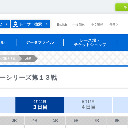
ネ
む
レーサー検索
English
中文简体
中文繁體
한국어
レース場・
ール
データファイル
チケットショップ
ーズ第１３戦
結果
ーシリーズ第１３戦
9月11日
9月12日
３日目
４日目
3R
4R
5R
6R
7R
8R