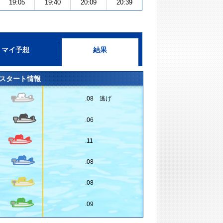
19:05
19:40
20:09
20:39
マイ予想
結果
スタート情報
.08 逃げ
.06
.11
.08
.08
.09