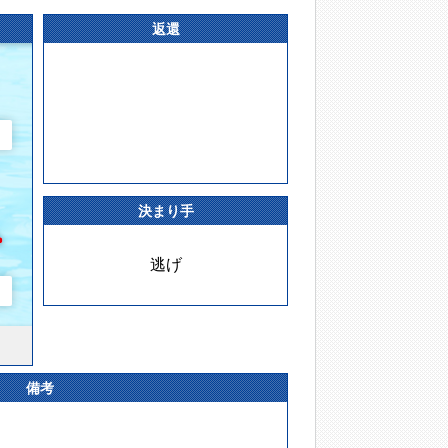
返還
決まり手
逃げ
備考