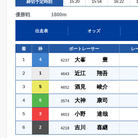
締切予定時刻
15:20
15:54
16:22
1
優勝戦 1800m
出走表
オッズ
着
枠
ボートレーサー
レ
大峯 豊
１
4
4237
近江 翔吾
２
1
4643
酒見 峻介
３
5
4652
大神 康司
４
6
3574
小野 達哉
５
3
4653
吉川 喜継
６
2
4218