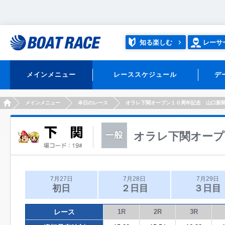
知る楽しむ
レーサ
メインメニュー
レーススケジュール
デ
HOME
メインメニュー
本日のレース
オラレ下関オープン１０周年記念 山口新
オラレ下関オープ
7月27日
7月28日
7月29日
初日
２日目
３日目
レース
1R
2R
3R