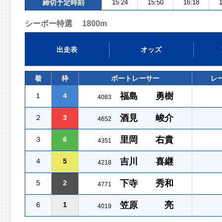
締切予定時刻
15:24
15:50
16:18
1
シーボー特選 1800m
出走表
オッズ
着
枠
ボートレーサー
レ
福島 勇樹
１
4
4083
酒見 峻介
２
3
4652
里岡 右貴
３
6
4351
吉川 喜継
４
5
4218
下寺 秀和
５
2
4771
笠原 亮
６
1
4019