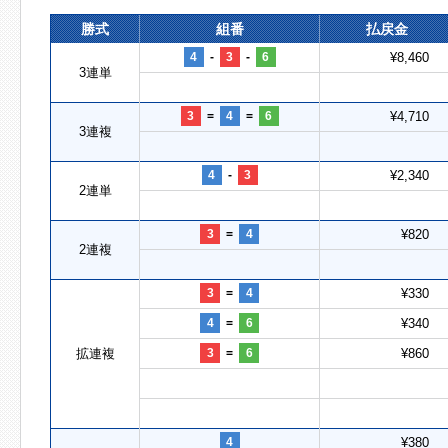
勝式
組番
払戻金
4
-
3
-
6
¥8,460
3連単
3
=
4
=
6
¥4,710
3連複
4
-
3
¥2,340
2連単
3
=
4
¥820
2連複
3
=
4
¥330
4
=
6
¥340
拡連複
3
=
6
¥860
4
¥380