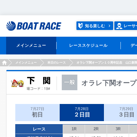
知る楽しむ
レーサ
メインメニュー
レーススケジュール
デ
HOME
メインメニュー
本日のレース
オラレ下関オープン１０周年記念 山口新
オラレ下関オープ
7月27日
7月28日
7月29日
初日
２日目
３日目
レース
1R
2R
3R