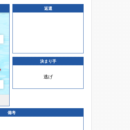
返還
決まり手
逃げ
備考