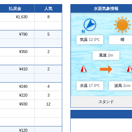
払戻金
人気
水面気象情報
¥1,630
8
¥790
5
気温
12.0℃
晴
¥350
2
風速
2m
¥410
2
水温
17.0℃
波高
2cm
¥240
4
¥220
3
スタンド
¥930
12
¥120