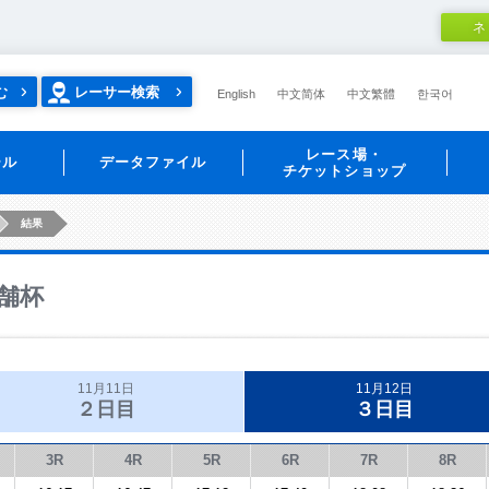
ネ
む
レーサー検索
English
中文简体
中文繁體
한국어
レース場・
ール
データファイル
チケットショップ
結果
舗杯
11月11日
11月12日
２日目
３日目
3R
4R
5R
6R
7R
8R