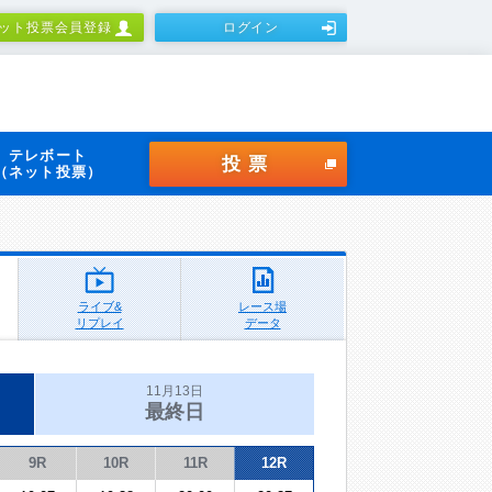
ット投票会員登録
ログイン
テレボート
投票
（ネット投票）
ライブ&
レース場
リプレイ
データ
11月13日
最終日
9R
10R
11R
12R