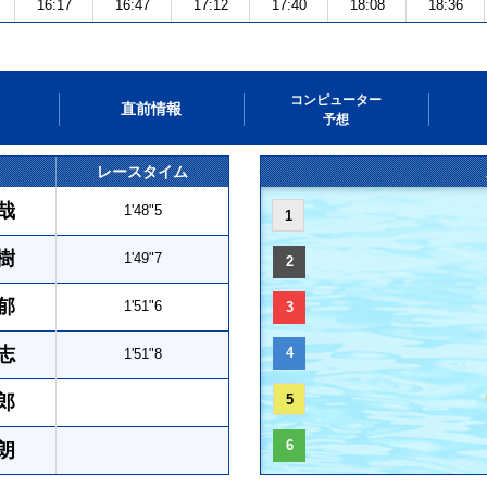
16:17
16:47
17:12
17:40
18:08
18:36
コンピューター
直前情報
予想
レースタイム
哉
1'48"5
1
樹
1'49"7
2
郁
1'51"6
3
志
4
1'51"8
郎
5
6
朗