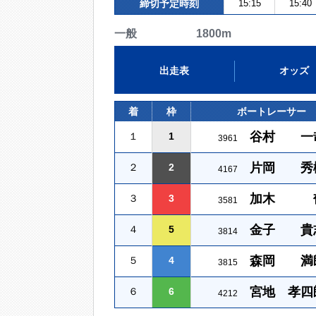
締切予定時刻
15:15
15:40
一般 1800m
出走表
オッズ
着
枠
ボートレーサー
谷村 一
１
1
3961
片岡 秀
２
2
4167
加木 
３
3
3581
金子 貴
４
5
3814
森岡 満
５
4
3815
宮地 孝四
６
6
4212