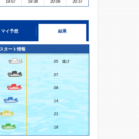
19:07
19:38
20:09
20:37
マイ予想
結果
スタート情報
.05 逃げ
.07
.08
.14
.21
.18