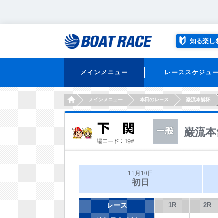
知る楽し
メインメニュー
レーススケジュ
HOME
メインメニュー
本日のレース
巌流本舗杯
巌流本
11月10日
初日
レース
1R
2R