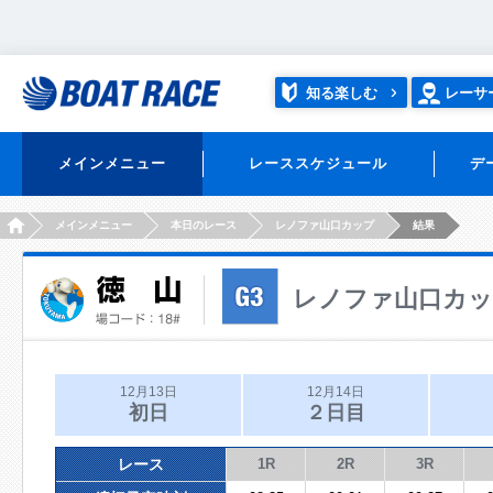
知る楽しむ
レーサ
メインメニュー
レーススケジュール
デ
HOME
メインメニュー
本日のレース
レノファ山口カップ
結果
レノファ山口カ
12月13日
12月14日
初日
２日目
レース
1R
2R
3R