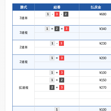
勝式
組番
払戻金
1
-
3
-
2
¥680
3連単
1
=
2
=
3
¥340
3連複
1
-
3
¥230
2連単
1
=
3
¥200
2連複
1
=
3
¥100
1
=
2
¥150
拡連複
2
=
3
¥270
1
¥100