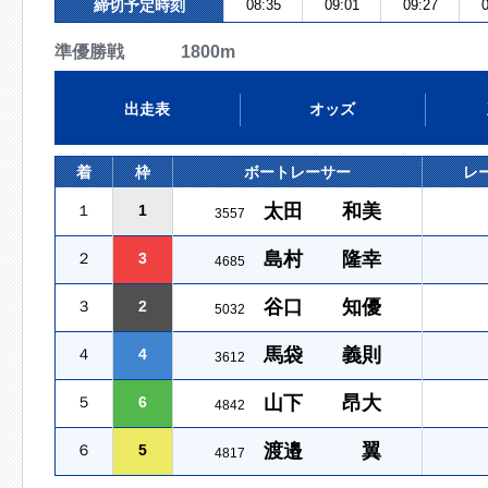
締切予定時刻
08:35
09:01
09:27
0
準優勝戦 1800m
出走表
オッズ
着
枠
ボートレーサー
レ
太田 和美
１
1
3557
島村 隆幸
２
3
4685
谷口 知優
３
2
5032
馬袋 義則
４
4
3612
山下 昂大
５
6
4842
渡邉 翼
６
5
4817