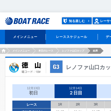
知る楽しむ
レーサ
メインメニュー
レーススケジュール
デ
HOME
メインメニュー
本日のレース
レノファ山口カップ
結果
レノファ山口カ
12月13日
12月14日
初日
２日目
レース
1R
2R
3R