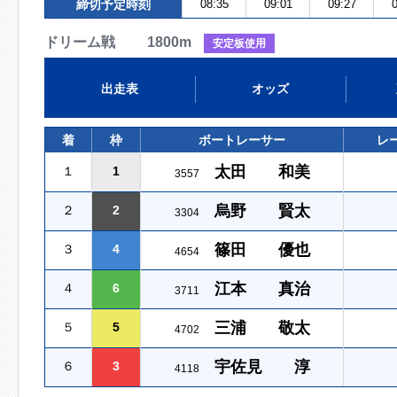
締切予定時刻
08:35
09:01
09:27
0
ドリーム戦 1800m
安定板使用
出走表
オッズ
着
枠
ボートレーサー
レ
太田 和美
１
1
3557
烏野 賢太
２
2
3304
篠田 優也
３
4
4654
江本 真治
４
6
3711
三浦 敬太
５
5
4702
宇佐見 淳
６
3
4118