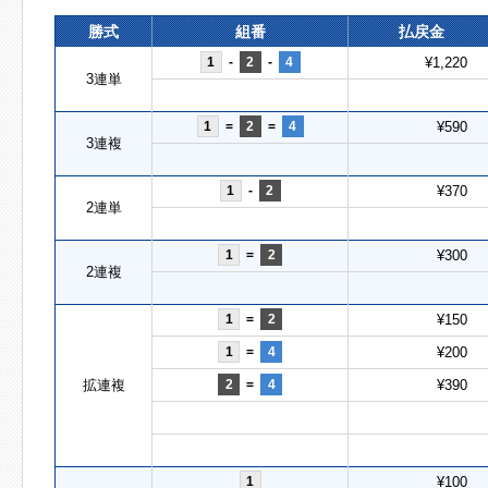
勝式
組番
払戻金
1
-
2
-
4
¥1,220
3連単
1
=
2
=
4
¥590
3連複
1
-
2
¥370
2連単
1
=
2
¥300
2連複
1
=
2
¥150
1
=
4
¥200
拡連複
2
=
4
¥390
1
¥100