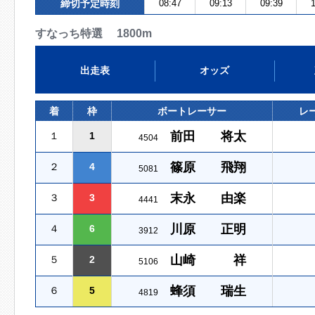
締切予定時刻
08:47
09:13
09:39
1
すなっち特選 1800m
出走表
オッズ
着
枠
ボートレーサー
レ
前田 将太
１
1
4504
篠原 飛翔
２
4
5081
末永 由楽
３
3
4441
川原 正明
４
6
3912
山崎 祥
５
2
5106
蜂須 瑞生
６
5
4819