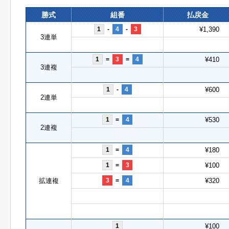
勝式
組番
払戻金
1
-
4
-
3
¥1,390
3連単
1
=
3
=
4
¥410
3連複
1
-
4
¥600
2連単
1
=
4
¥530
2連複
1
=
4
¥180
1
=
3
¥100
拡連複
3
=
4
¥320
1
¥100