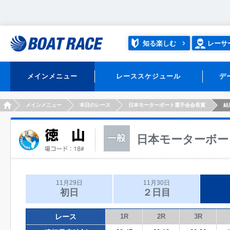
知る楽しむ
レーサ
メインメニュー
レーススケジュール
デ
HOME
メインメニュー
本日のレース
日本モーターボート選手会会長賞
結
日本モーターボー
11月29日
11月30日
初日
２日目
レース
1R
2R
3R