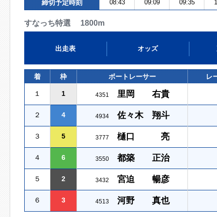
締切予定時刻
08:43
09:09
09:35
1
すなっち特選 1800m
出走表
オッズ
着
枠
ボートレーサー
レ
里岡 右貴
１
1
4351
佐々木 翔斗
２
4
4934
樋口 亮
３
5
3777
都築 正治
４
6
3550
宮迫 暢彦
５
2
3432
河野 真也
６
3
4513