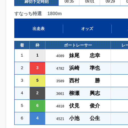
締切予定時刻
08:35
09:01
09:29
0
すなっち特選 1800m
出走表
オッズ
着
枠
ボートレーサー
レ
妹尾 忠幸
１
1
4089
浜崎 準也
２
3
4782
西村 勝
３
5
3589
柳瀬 興志
４
2
3661
伏見 俊介
５
6
4818
小池 公生
６
4
4521