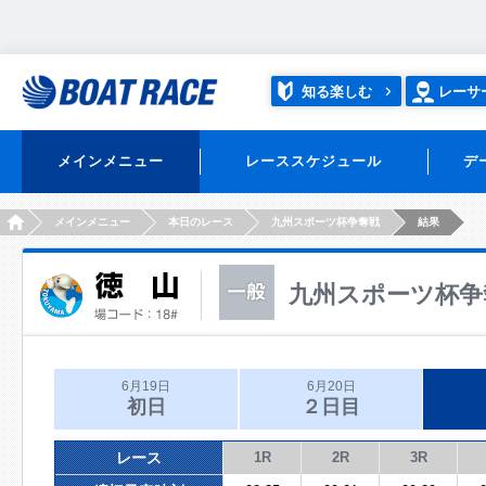
知る楽しむ
レーサ
メインメニュー
レーススケジュール
デ
HOME
メインメニュー
本日のレース
九州スポーツ杯争奪戦
結果
九州スポーツ杯争
6月19日
6月20日
初日
２日目
レース
1R
2R
3R