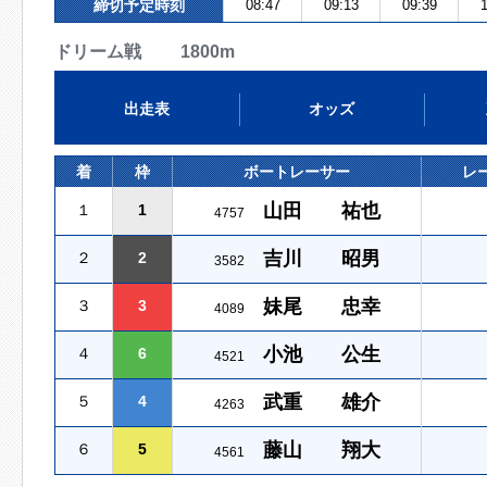
締切予定時刻
08:47
09:13
09:39
1
ドリーム戦 1800m
出走表
オッズ
着
枠
ボートレーサー
レ
山田 祐也
１
1
4757
吉川 昭男
２
2
3582
妹尾 忠幸
３
3
4089
小池 公生
４
6
4521
武重 雄介
５
4
4263
藤山 翔大
６
5
4561