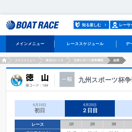
知る楽しむ
レーサ
メインメニュー
レーススケジュール
デ
HOME
メインメニュー
本日のレース
九州スポーツ杯争奪戦
結果
九州スポーツ杯争
6月19日
6月20日
初日
２日目
レース
1R
2R
3R