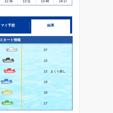
12:36
13:11
13:48
14:27
マイ予想
結果
スタート情報
.07
.15
.12 まくり差し
.19
.18
.17