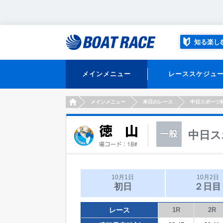
知る楽し
メインメニュー
レーススケジュ
HOME
メインメニュー
本日のレース
中日スポーツ
中日ス
10月1日
10月2日
初日
２日目
レース
1R
2R