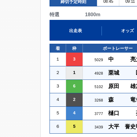
締切予定時刻
08:45
09:11
特選 1800m
出走表
オッズ
着
枠
ボートレーサー
中 亮
１
3
5029
栗城 
２
1
4928
原田 雄
３
6
5102
森 竜
４
2
3268
樋口 
５
4
3777
大平 誉史
６
5
3439