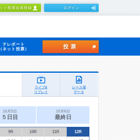
ット投票会員登録
ログイン
テレボート
投票
（ネット投票）
ライブ&
レース場
リプレイ
データ
10月5日
10月6日
５日目
最終日
9R
10R
11R
12R