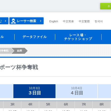
ネ
む
レーサー検索
English
中文简体
中文繁體
한국어
レース場・
ール
データファイル
チケットショップ
杯争奪戦
結果
ポーツ杯争奪戦
10月3日
10月4日
３日目
４日目
3R
4R
5R
6R
7R
8R