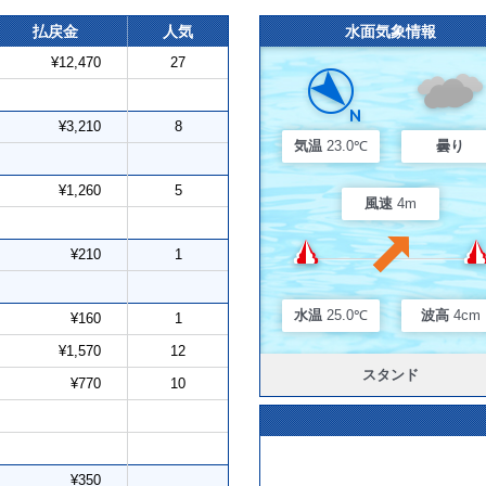
払戻金
人気
水面気象情報
¥12,470
27
¥3,210
8
気温
23.0℃
曇り
¥1,260
5
風速
4m
¥210
1
水温
25.0℃
波高
4cm
¥160
1
¥1,570
12
スタンド
¥770
10
¥350