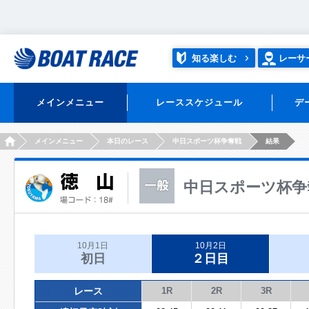
知る楽しむ
レーサ
メインメニュー
レーススケジュール
デ
HOME
メインメニュー
本日のレース
中日スポーツ杯争奪戦
結果
中日スポーツ杯争
10月1日
10月2日
初日
２日目
レース
1R
2R
3R