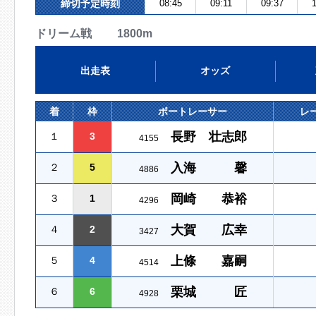
締切予定時刻
08:45
09:11
09:37
1
ドリーム戦 1800m
出走表
オッズ
着
枠
ボートレーサー
レ
長野 壮志郎
１
3
4155
入海 馨
２
5
4886
岡崎 恭裕
３
1
4296
大賀 広幸
４
2
3427
上條 嘉嗣
５
4
4514
栗城 匠
６
6
4928