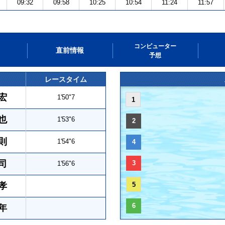
09:32
09:58
10:25
10:54
11:24
11:57
コンピューター
直前情報
予想
レースタイム
宏
1'50"7
1
也
1'53"6
2
則
1'54"6
4
司
3
1'56"6
孝
5
6
年