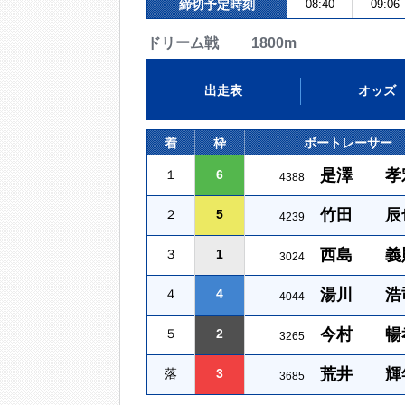
締切予定時刻
08:40
09:06
ドリーム戦 1800m
出走表
オッズ
着
枠
ボートレーサー
是澤 孝
１
6
4388
竹田 辰
２
5
4239
西島 義
３
1
3024
湯川 浩
４
4
4044
今村 暢
５
2
3265
荒井 輝
落
3
3685