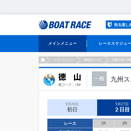
知る楽し
メインメニュー
レーススケジュ
HOME
メインメニュー
本日のレース
九州スポーツ
九州ス
5月26日
5月27日
初日
２日目
レース
1R
2R