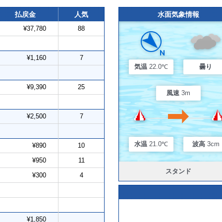
払戻金
人気
水面気象情報
¥37,780
88
¥1,160
7
気温
22.0℃
曇り
¥9,390
25
風速
3m
¥2,500
7
水温
21.0℃
波高
3cm
¥890
10
¥950
11
スタンド
¥300
4
¥1,850