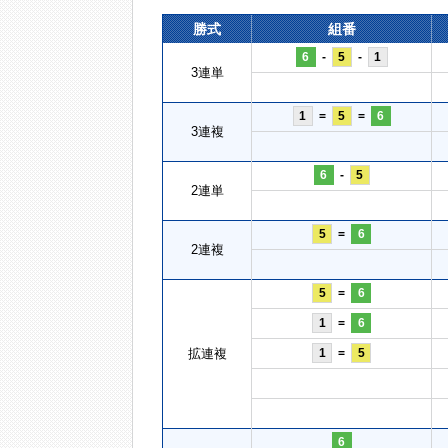
勝式
組番
6
-
5
-
1
3連単
1
=
5
=
6
3連複
6
-
5
2連単
5
=
6
2連複
5
=
6
1
=
6
拡連複
1
=
5
6