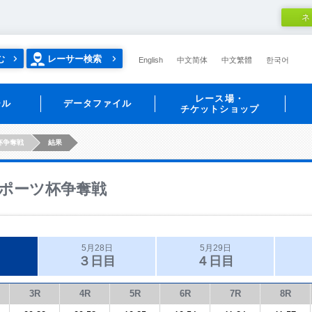
ネ
む
レーサー検索
English
中文简体
中文繁體
한국어
レース場・
ール
データファイル
チケットショップ
杯争奪戦
結果
ポーツ杯争奪戦
5月28日
5月29日
３日目
４日目
3R
4R
5R
6R
7R
8R