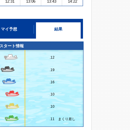
12:31
13:06
13:43
14:22
マイ予想
結果
スタート情報
.12
.19
.16
.10
.10
.11 まくり差し