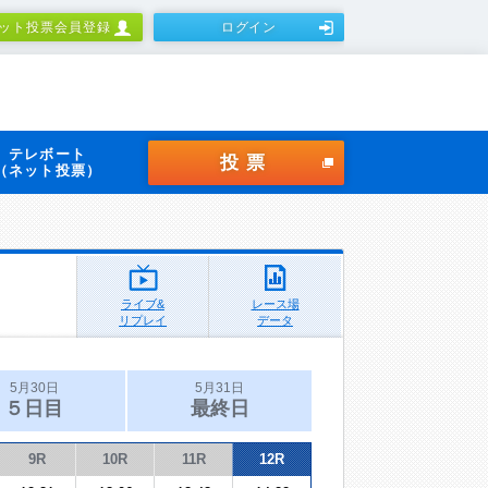
ット投票会員登録
ログイン
テレボート
投票
（ネット投票）
ライブ&
レース場
リプレイ
データ
5月30日
5月31日
５日目
最終日
9R
10R
11R
12R