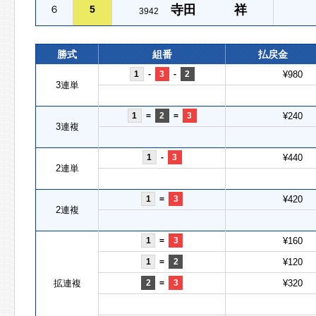
寺田 祥
６
5
3942
勝式
組番
払戻金
1
-
3
-
2
¥980
3連単
1
=
2
=
3
¥240
3連複
1
-
3
¥440
2連単
1
=
3
¥420
2連複
1
=
3
¥160
1
=
2
¥120
拡連複
2
=
3
¥320