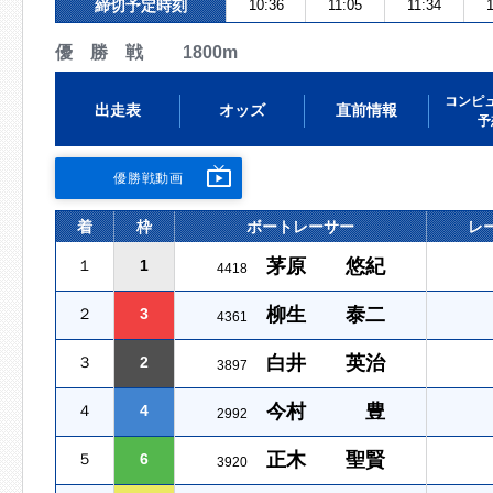
締切予定時刻
10:36
11:05
11:34
1
優 勝 戦 1800m
コンピ
出走表
オッズ
直前情報
予
優勝戦動画
着
枠
ボートレーサー
レ
茅原 悠紀
１
1
4418
柳生 泰二
２
3
4361
白井 英治
３
2
3897
今村 豊
４
4
2992
正木 聖賢
５
6
3920