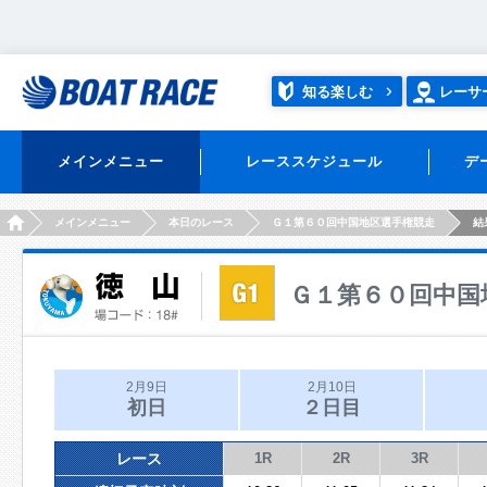
知る楽しむ
レーサ
メインメニュー
レーススケジュール
デ
HOME
メインメニュー
本日のレース
Ｇ１第６０回中国地区選手権競走
結
Ｇ１第６０回中国
2月9日
2月10日
初日
２日目
レース
1R
2R
3R