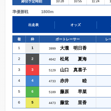
締切予定時刻
10:28
10:55
11:24
準優勝戦 1800m
出走表
オッズ
着
枠
ボートレーサー
レ
大瀧 明日香
１
1
3999
松尾 夏海
２
2
4642
山口 真喜子
３
3
5129
赤井 睦
４
4
4733
藤原 早菜
５
6
5189
藤堂 里香
６
5
4473