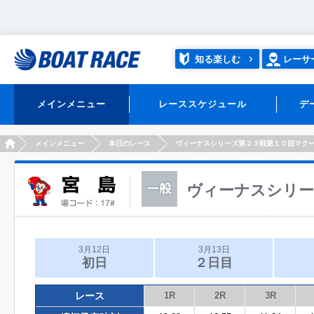
知る楽しむ
レーサ
メインメニュー
レーススケジュール
デ
HOME
メインメニュー
本日のレース
ヴィーナスシリーズ第２３戦第１０回マク
ヴィーナスシリー
3月12日
3月13日
初日
２日目
レース
1R
2R
3R