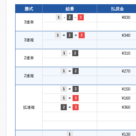
勝式
組番
払戻金
1
-
2
-
3
¥830
3連単
1
=
2
=
3
¥340
3連複
1
-
2
¥310
2連単
1
=
2
¥270
2連複
1
=
2
¥150
1
=
3
¥160
拡連複
2
=
3
¥360
1
¥130