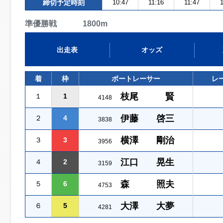
締切予定時刻
10:47
11:16
11:47
1
準優勝戦 1800m
出走表
オッズ
着
枠
ボートレーサー
レ
枝尾 賢
１
1
4148
伊藤 啓三
２
4
3838
横澤 剛治
３
3
3956
江口 晃生
４
2
3159
森 照夫
５
6
4753
大澤 大夢
６
5
4281