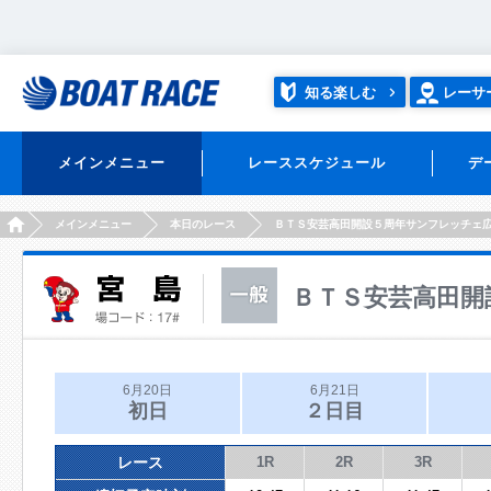
知る楽しむ
レーサ
メインメニュー
レーススケジュール
デ
HOME
メインメニュー
本日のレース
ＢＴＳ安芸高田開設５周年サンフレッチェ
ＢＴＳ安芸高田開
6月20日
6月21日
初日
２日目
レース
1R
2R
3R