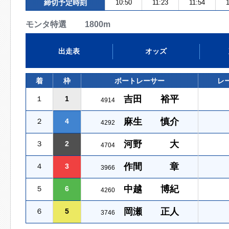
締切予定時刻
10:50
11:23
11:54
1
モンタ特選 1800m
出走表
オッズ
着
枠
ボートレーサー
レ
吉田 裕平
１
1
4914
麻生 慎介
２
4
4292
河野 大
３
2
4704
作間 章
４
3
3966
中越 博紀
５
6
4260
岡瀬 正人
６
5
3746