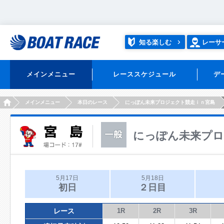
知る楽しむ
レーサ
メインメニュー
レーススケジュール
デ
HOME
メインメニュー
本日のレース
にっぽん未来プロジェクト競走ｉｎ宮島
にっぽん未来プロ
5月17日
5月18日
初日
２日目
レース
1R
2R
3R