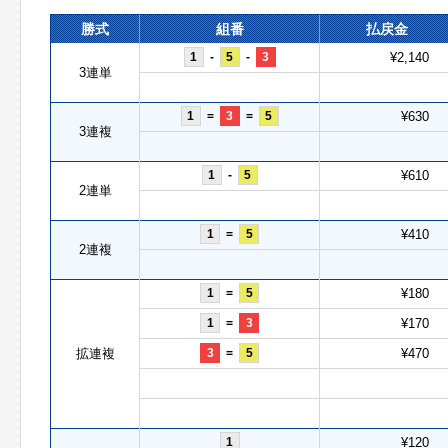
勝式
組番
払戻金
1
-
5
-
3
¥2,140
3連単
1
=
3
=
5
¥630
3連複
1
-
5
¥610
2連単
1
=
5
¥410
2連複
1
=
5
¥180
1
=
3
¥170
拡連複
3
=
5
¥470
1
¥120