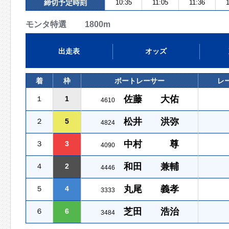
締切予定時刻
10:35
11:05
11:36
1
モンタ特選 1800m
出走表
オッズ
着
枠
ボートレーサー
レ
佐藤 大佑
１
1
4610
松井 洪弥
２
5
4824
中村 尊
３
3
4090
和田 兼輔
４
2
4446
丸尾 義孝
５
4
3333
芝田 浩治
６
6
3484