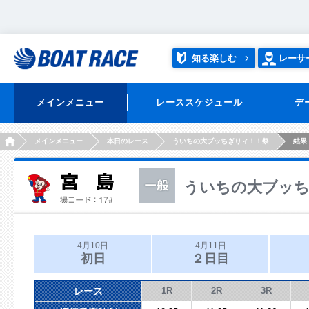
知る楽しむ
レーサ
メインメニュー
レーススケジュール
デ
HOME
メインメニュー
本日のレース
ういちの大ブッちぎりィ！！祭
結果
ういちの大ブッち
4月10日
4月11日
初日
２日目
レース
1R
2R
3R