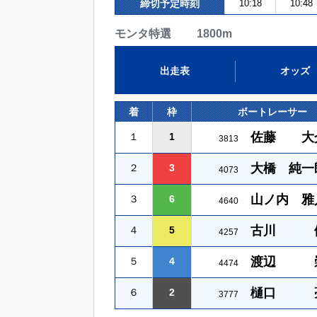
締切予定時刻
10:18
10:48
モンタ特選 1800m
出走表
オッズ
着
枠
ボートレーサー
佐藤 大
１
1
3813
大橋 純一
２
3
4073
山ノ内 雅
３
6
4640
古川 
４
5
4257
渡辺 
５
4
4474
樋口 
６
2
3777