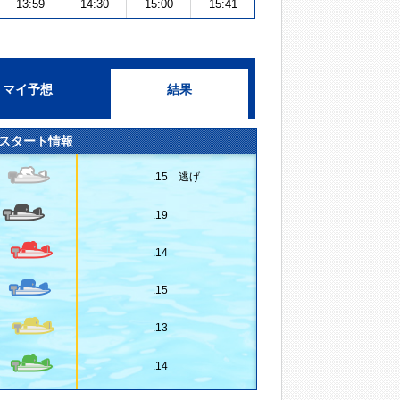
13:59
14:30
15:00
15:41
マイ予想
結果
スタート情報
.15 逃げ
.19
.14
.15
.13
.14