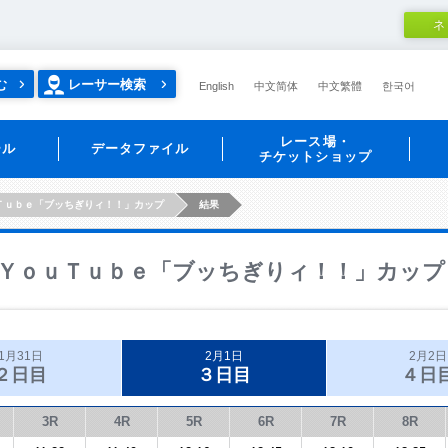
ネ
む
レーサー検索
English
中文简体
中文繁體
한국어
レース場・
ール
データファイル
チケットショップ
Ｔｕｂｅ「ブッちぎりィ！！」カップ
結果
ＹｏｕＴｕｂｅ「ブッちぎりィ！！」カップ
1月31日
2月1日
2月2日
２日目
３日目
４日
3R
4R
5R
6R
7R
8R