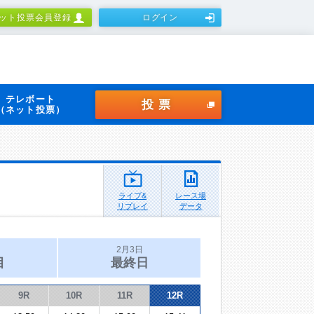
ット投票会員登録
ログイン
テレボート
投票
（ネット投票）
ライブ&
レース場
リプレイ
データ
2月3日
目
最終日
9R
10R
11R
12R