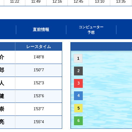
11:22
11:49
12:16
12:45
13:10
13:35
コンピューター
直前情報
予想
レースタイム
介
1'48"8
1
郎
1'50"7
2
人
1'52"3
3
健
4
1'53"6
崇
5
1'53"7
6
亮
1'55"4