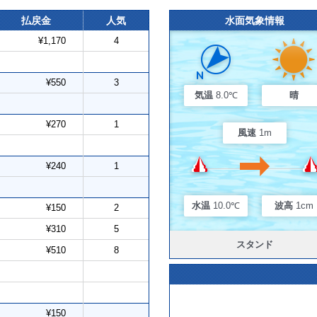
払戻金
人気
水面気象情報
¥1,170
4
¥550
3
気温
8.0℃
晴
¥270
1
風速
1m
¥240
1
水温
10.0℃
波高
1cm
¥150
2
¥310
5
スタンド
¥510
8
¥150