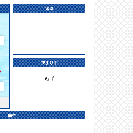
返還
決まり手
逃げ
備考