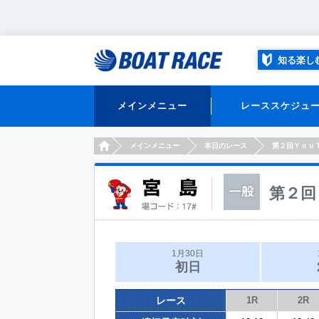
知る楽し
メインメニュー
レーススケジュ
HOME
メインメニュー
本日のレース
第２回Ｙｏｕ
第２回
1月30日
初日
レース
1R
2R