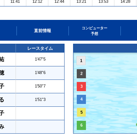
11:41
12:12
12:44
13:21
13:53
14:28
コンピューター
直前情報
予想
レースタイム
祐
1'47"5
1
穂
1'48"6
2
子
1'50"7
3
る
4
1'51"3
子
5
6
み