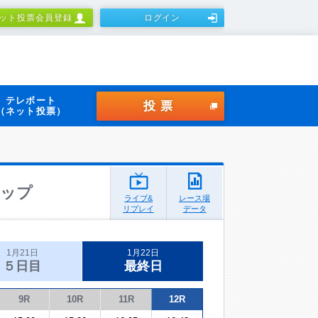
ット投票会員登録
ログイン
テレボート
投票
（ネット投票）
カップ
ライブ&
レース場
リプレイ
データ
1月21日
1月22日
５日目
最終日
9R
10R
11R
12R