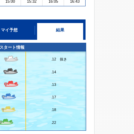
15:00
15:32
16:05
16:43
マイ予想
結果
スタート情報
.12 抜き
.14
.13
.17
.18
.22