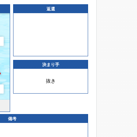
返還
決まり手
抜き
備考