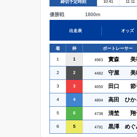
締切予定時刻
10:41
11:11
優勝戦 1800m
出走表
オッズ
着
枠
ボートレーサー
實森 美
１
1
4963
守屋 美
２
2
4482
田口 節
３
3
4050
高田 ひか
４
4
4804
清埜 翔
５
6
4738
黒澤 めぐ
６
5
4791