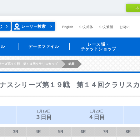
ネ
む
レーサー検索
English
中文简体
中文繁體
한국어
レース場・
ール
データファイル
チケットショップ
リーズ第１９戦 第１４回クラリスカップ
結果
ナスシリーズ第１９戦 第１４回クラリス
1月19日
1月20日
３日目
４日目
3R
4R
5R
6R
7R
8R