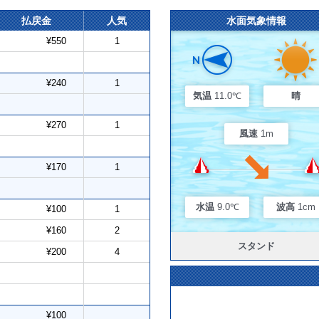
払戻金
人気
水面気象情報
¥550
1
¥240
1
気温
11.0℃
晴
¥270
1
風速
1m
¥170
1
水温
9.0℃
波高
1cm
¥100
1
¥160
2
スタンド
¥200
4
¥100