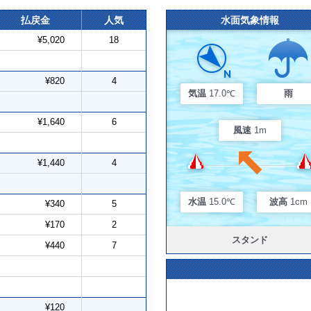
払戻金
人気
水面気象情報
¥5,020
18
¥820
4
気温
17.0℃
雨
¥1,640
6
風速
1m
¥1,440
4
水温
15.0℃
波高
1cm
¥340
5
¥170
2
スタンド
¥440
7
¥120