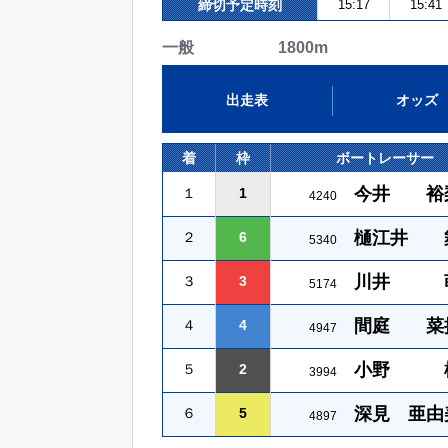
締切予定時刻
15:17
15:41
一般 1800m
出走表
オッズ
着
枠
ボートレーサー
今井 裕
１
1
4240
樋江井 
２
6
5340
川井 
３
3
5174
間庭 菜
４
4
4947
小野 
５
2
3994
深見 亜由
６
5
4897