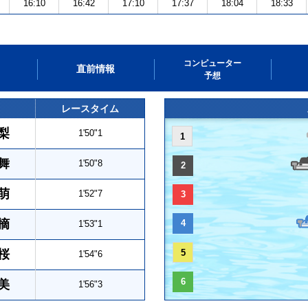
16:10
16:42
17:10
17:37
18:04
18:33
コンピューター
直前情報
予想
レースタイム
梨
1'50"1
1
舞
1'50"8
2
萌
1'52"7
3
摘
4
1'53"1
桜
5
1'54"6
6
美
1'56"3