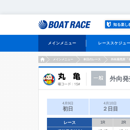
知る楽し
メインメニュー
レーススケジュ
HOME
メインメニュー
本日のレース
外向発売所「
外向発
4月9日
4月10日
初日
２日目
レース
1R
2R