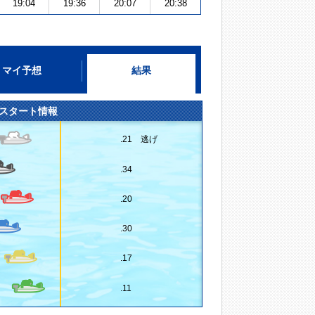
19:04
19:36
20:07
20:38
マイ予想
結果
スタート情報
.21 逃げ
.34
.20
.30
.17
.11