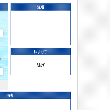
返還
決まり手
逃げ
備考