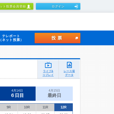
ット投票会員登録
ログイン
テレボート
投票
（ネット投票）
ライブ&
レース場
リプレイ
データ
4月14日
4月15日
６日目
最終日
9R
10R
11R
12R