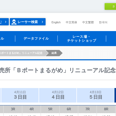
ネ
む
レーサー検索
English
中文简体
中文繁體
한국어
レース場・
ール
データファイル
チケットショップ
Ｂポートまるがめ」リニューアル記念
結果
売所「Ｂポートまるがめ」リニューアル記念
4月11日
4月12日
4月13日
３日目
４日目
５日目
3R
4R
5R
6R
7R
8R