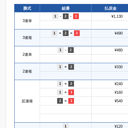
勝式
組番
払戻金
1
-
2
-
3
¥1,130
3連単
1
=
2
=
3
¥490
3連複
1
-
2
¥480
2連単
1
=
2
¥330
2連複
1
=
2
¥240
1
=
3
¥160
拡連複
2
=
3
¥540
1
¥120