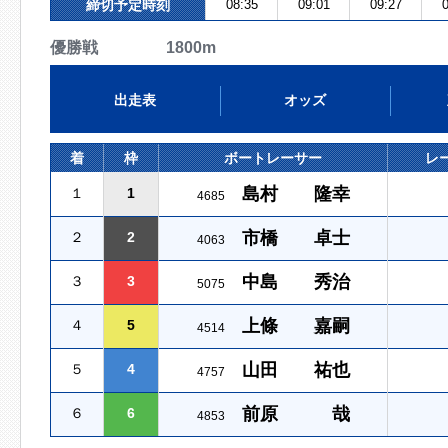
締切予定時刻
08:35
09:01
09:27
0
優勝戦 1800m
出走表
オッズ
着
枠
ボートレーサー
レ
島村 隆幸
１
1
4685
市橋 卓士
２
2
4063
中島 秀治
３
3
5075
上條 嘉嗣
４
5
4514
山田 祐也
５
4
4757
前原 哉
６
6
4853