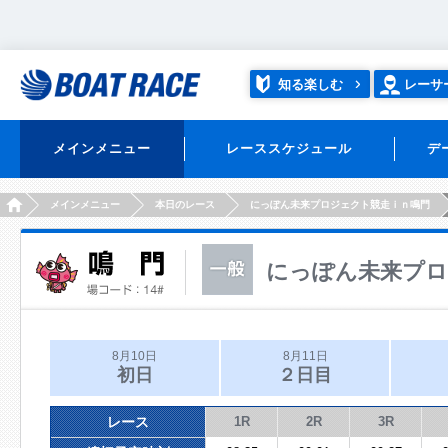
知る楽しむ
レーサ
メインメニュー
レーススケジュール
デ
HOME
メインメニュー
本日のレース
にっぽん未来プロジェクト競走ｉｎ鳴門
にっぽん未来プロ
8月10日
8月11日
初日
２日目
レース
1R
2R
3R