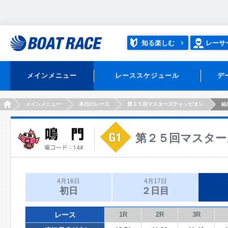
知る楽しむ
レーサ
メインメニュー
レーススケジュール
デ
HOME
メインメニュー
本日のレース
第２５回マスターズチャンピオン
結
第２５回マスター
4月16日
4月17日
初日
２日目
レース
1R
2R
3R