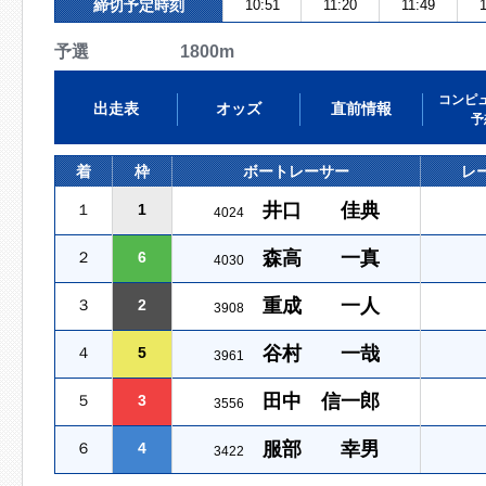
締切予定時刻
10:51
11:20
11:49
1
予選 1800m
コンピ
出走表
オッズ
直前情報
予
着
枠
ボートレーサー
レ
井口 佳典
１
1
4024
森高 一真
２
6
4030
重成 一人
３
2
3908
谷村 一哉
４
5
3961
田中 信一郎
５
3
3556
服部 幸男
６
4
3422