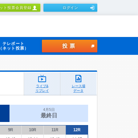
ット投票会員登録
ログイン
テレボート
投票
（ネット投票）
ライブ&
レース場
リプレイ
データ
4月5日
最終日
9R
10R
11R
12R