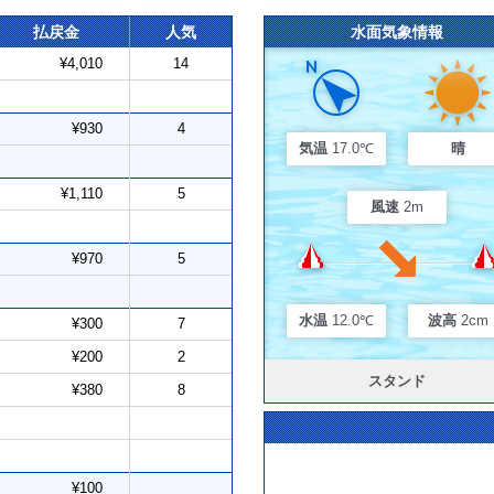
払戻金
人気
水面気象情報
¥4,010
14
¥930
4
気温
17.0℃
晴
¥1,110
5
風速
2m
¥970
5
水温
12.0℃
波高
2cm
¥300
7
¥200
2
スタンド
¥380
8
¥100