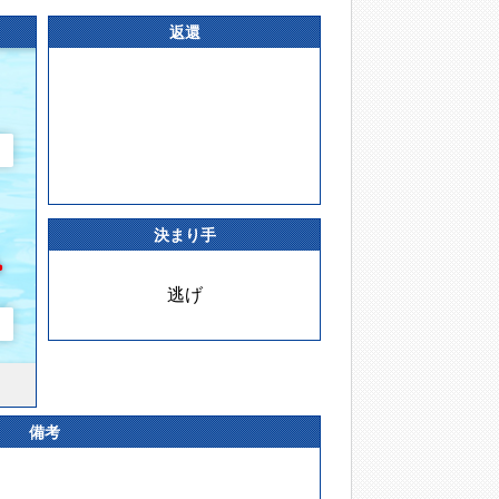
返還
決まり手
逃げ
備考