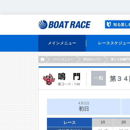
知る楽し
メインメニュー
レーススケジュ
HOME
メインメニュー
本日のレース
第３４回鳴門
第３４
4月2日
初日
レース
1R
2R