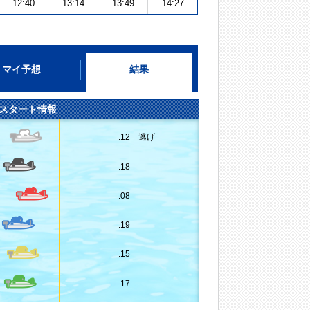
12:40
13:14
13:49
14:27
マイ予想
結果
スタート情報
.12 逃げ
.18
.08
.19
.15
.17