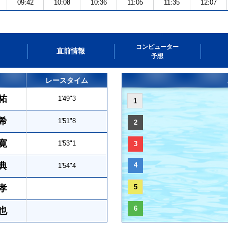
09:42
10:08
10:36
11:05
11:35
12:07
コンピューター
直前情報
予想
レースタイム
祐
1'49"3
1
希
1'51"8
2
寛
1'53"1
3
典
4
1'54"4
孝
5
6
也