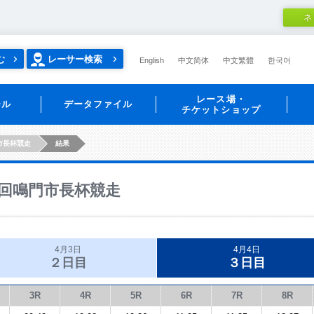
ネ
む
レーサー検索
English
中文简体
中文繁體
한국어
レース場・
ール
データファイル
チケットショップ
市長杯競走
結果
回鳴門市長杯競走
4月3日
4月4日
２日目
３日目
3R
4R
5R
6R
7R
8R