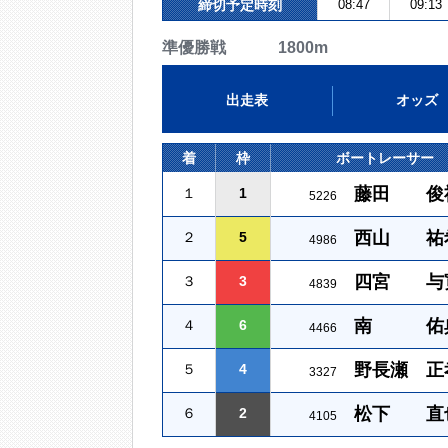
締切予定時刻
08:47
09:13
準優勝戦 1800m
出走表
オッズ
着
枠
ボートレーサー
藤田 俊
１
1
5226
西山 祐
２
5
4986
四宮 与
３
3
4839
南 佑
４
6
4466
野長瀬 正
５
4
3327
松下 直
６
2
4105