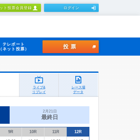
ット投票会員登録
ログイン
テレボート
投票
（ネット投票）
ライブ&
レース場
リプレイ
データ
2月21日
最終日
9R
10R
11R
12R