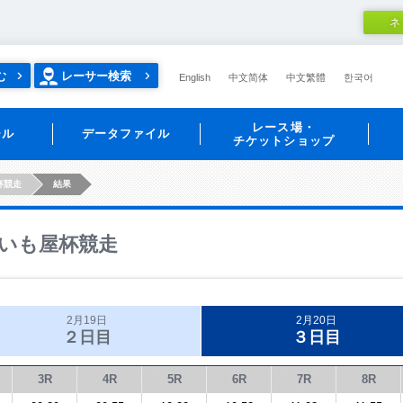
ネ
む
レーサー検索
English
中文简体
中文繁體
한국어
レース場・
ール
データファイル
チケットショップ
杯競走
結果
いも屋杯競走
2月19日
2月20日
２日目
３日目
3R
4R
5R
6R
7R
8R