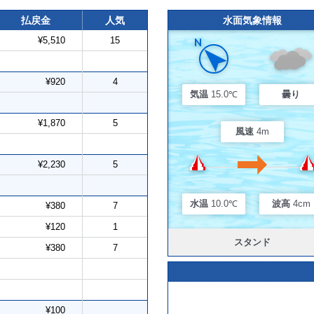
払戻金
人気
水面気象情報
¥5,510
15
¥920
4
気温
15.0℃
曇り
¥1,870
5
風速
4m
¥2,230
5
水温
10.0℃
波高
4cm
¥380
7
¥120
1
スタンド
¥380
7
¥100