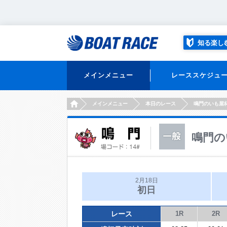
知る楽し
メインメニュー
レーススケジュ
HOME
メインメニュー
本日のレース
鳴門のいも屋
鳴門の
2月18日
初日
レース
1R
2R