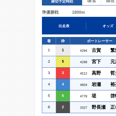
締切予定時刻
08:35
09:01
準優勝戦 1800m
出走表
オッズ
着
枠
ボートレーサー
古賀 繁
１
1
4294
宮下 元
２
5
4298
高野 哲
３
3
4512
岩瀬 裕
４
4
4604
堤 啓
５
6
4778
野長瀬 正
６
2
3327