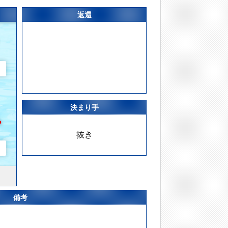
返還
決まり手
抜き
備考