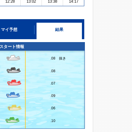
12:28
13:02
13:38
14:17
マイ予想
結果
スタート情報
.08 抜き
.08
.07
.09
.06
.10