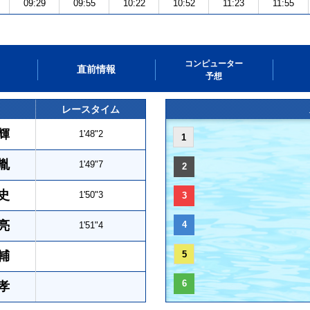
09:29
09:55
10:22
10:52
11:23
11:55
コンピューター
直前情報
予想
レースタイム
輝
1'48"2
1
胤
1'49"7
2
史
1'50"3
3
亮
4
1'51"4
輔
5
6
孝