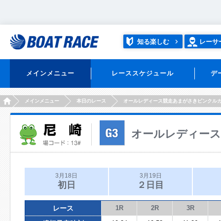
知る楽しむ
レーサ
メインメニュー
レーススケジュール
デ
HOME
メインメニュー
本日のレース
オールレディース競走あまがさきピンクル
オールレディー
3月18日
3月19日
初日
２日目
レース
1R
2R
3R