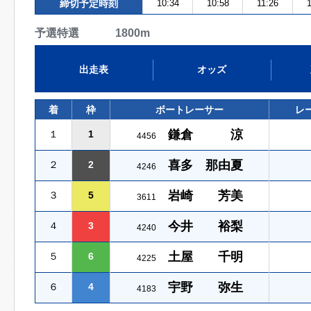
締切予定時刻
10:34
10:58
11:26
予選特選 1800m
出走表
オッズ
着
枠
ボートレーサー
レ
鎌倉 涼
１
1
4456
喜多 那由夏
２
2
4246
岩崎 芳美
３
5
3611
今井 裕梨
４
3
4240
土屋 千明
５
6
4225
宇野 弥生
６
4
4183