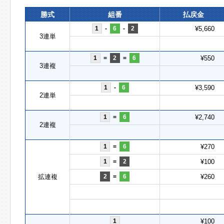
勝式
組番
払戻金
1
-
6
-
2
¥5,660
3連単
1
=
2
=
6
¥550
3連複
1
-
6
¥3,590
2連単
1
=
6
¥2,740
2連複
1
=
6
¥270
1
=
2
¥100
拡連複
2
=
6
¥260
1
¥100