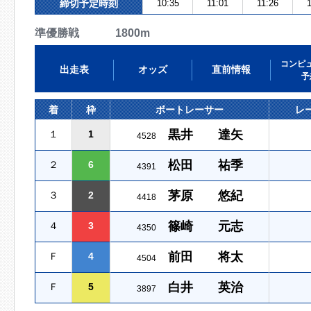
締切予定時刻
10:35
11:01
11:26
準優勝戦 1800m
コンピ
出走表
オッズ
直前情報
予
着
枠
ボートレーサー
レ
黒井 達矢
１
1
4528
松田 祐季
２
6
4391
茅原 悠紀
３
2
4418
篠崎 元志
４
3
4350
前田 将太
Ｆ
4
4504
白井 英治
Ｆ
5
3897