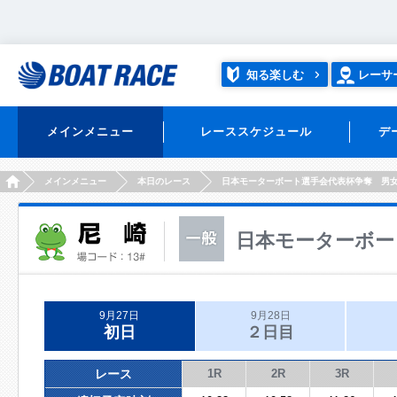
知る楽しむ
レーサ
メインメニュー
レーススケジュール
デ
HOME
メインメニュー
本日のレース
日本モーターボート選手会代表杯争奪 男
日本モーターボー
9月27日
9月28日
初日
２日目
レース
1R
2R
3R