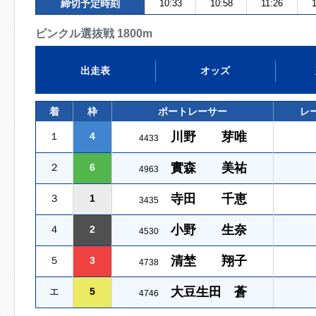
締切予定時刻
10:33
10:58
11:26
1
ピンクル選抜戦 1800m
出走表
オッズ
着
枠
ボートレーサー
レ
川野 芽唯
１
4
4433
實森 美祐
２
6
4963
寺田 千恵
３
1
3435
小野 生奈
４
2
4530
清埜 翔子
５
3
4738
大豆生田 蒼
エ
5
4746