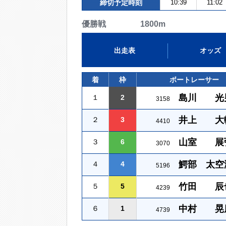
締切予定時刻
10:39
11:02
優勝戦 1800m
出走表
オッズ
着
枠
ボートレーサー
島川 光
１
2
3158
井上 大
２
3
4410
山室 展
３
6
3070
鰐部 太空
４
4
5196
竹田 辰
５
5
4239
中村 晃
６
1
4739