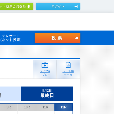
ット投票会員登録
ログイン
テレボート
投票
（ネット投票）
ライブ&
レース場
リプレイ
データ
8月2日
目
最終日
9R
10R
11R
12R