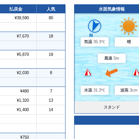
払戻金
人気
水面気象情報
¥39,590
80
¥7,670
18
気温
35.3℃
晴
¥5,870
19
風速
5m
¥2,030
8
水温
31.3℃
波高
3cm
¥480
7
¥1,320
13
スタンド
¥1,400
14
¥750