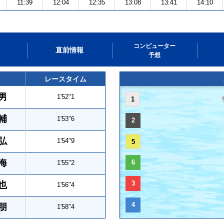
11:39
12:04
12:35
13:08
13:41
14:10
コンピューター
直前情報
予想
レースタイム
男
1'52"1
1
輔
1'53"6
2
弘
1'54"9
5
海
6
1'55"2
3
也
1'56"4
4
朋
1'58"4