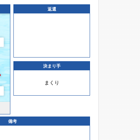
返還
決まり手
まくり
備考