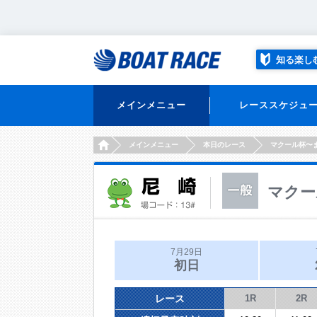
知る楽し
メインメニュー
レーススケジュ
HOME
メインメニュー
本日のレース
マクール杯〜
マクー
7月29日
初日
レース
1R
2R