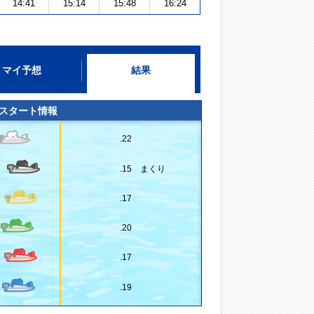
14:41
15:14
15:48
16:24
マイ予想
結果
スタート情報
.22
.15 まくり
.17
.20
.17
.19