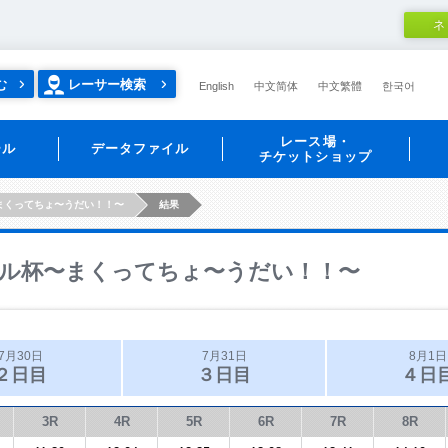
ネ
む
レーサー検索
English
中文简体
中文繁體
한국어
レース場・
ール
データファイル
チケットショップ
まくってちょ〜うだい！！〜
結果
ル杯〜まくってちょ〜うだい！！〜
7月30日
7月31日
8月1日
２日目
３日目
４日
3R
4R
5R
6R
7R
8R