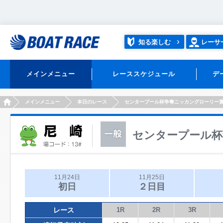
知る楽しむ
レーサ
メインメニュー
レーススケジュール
デ
HOME
メインメニュー
本日のレース
センタープール杯争奪ニッカングローリー
センタープール杯
11月24日
11月25日
初日
２日目
レース
1R
2R
3R