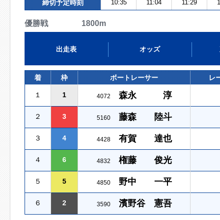
締切予定時刻
10:35
11:04
11:29
優勝戦 1800m
出走表
オッズ
着
枠
ボートレーサー
レ
森永 淳
１
1
4072
藤森 陸斗
２
3
5160
有賀 達也
３
4
4428
権藤 俊光
４
6
4832
野中 一平
５
5
4850
濱野谷 憲吾
６
2
3590