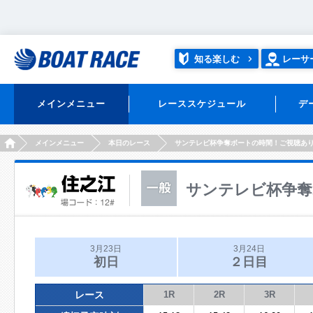
知る楽しむ
レーサ
メインメニュー
レーススケジュール
デ
HOME
メインメニュー
本日のレース
サンテレビ杯争奪ボートの時間！ご視聴あ
サンテレビ杯争奪
3月23日
3月24日
初日
２日目
レース
1R
2R
3R