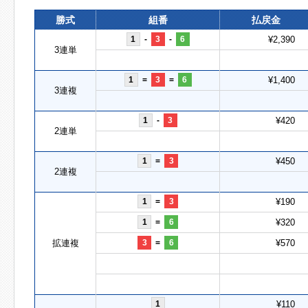
勝式
組番
払戻金
1
-
3
-
6
¥2,390
3連単
1
=
3
=
6
¥1,400
3連複
1
-
3
¥420
2連単
1
=
3
¥450
2連複
1
=
3
¥190
1
=
6
¥320
拡連複
3
=
6
¥570
1
¥110