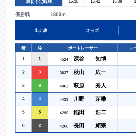
締切予定時刻
15:18
15:42
16:09
1
優勝戦 1800m
出走表
オッズ
着
枠
ボートレーサー
レ
深谷 知博
１
1
4524
秋山 広一
２
3
3837
萩原 秀人
３
6
4061
川野 芽唯
４
4
4433
稲田 浩二
５
5
4290
長田 頼宗
６
2
4266