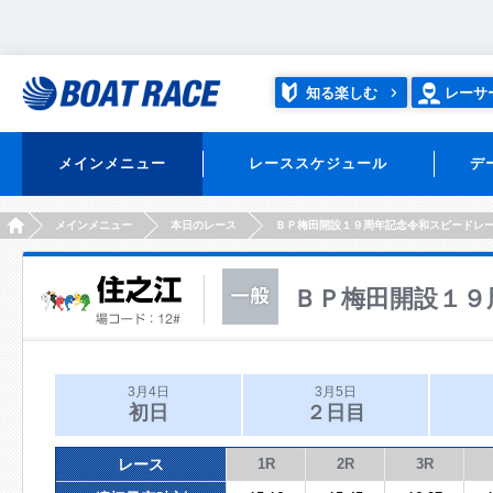
知る楽しむ
レーサ
メインメニュー
レーススケジュール
デ
HOME
メインメニュー
本日のレース
ＢＰ梅田開設１９周年記念令和スピードレ
ＢＰ梅田開設１９
3月4日
3月5日
初日
２日目
レース
1R
2R
3R