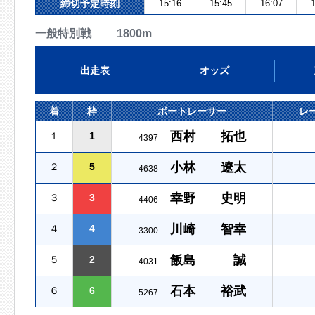
締切予定時刻
15:16
15:45
16:07
1
一般特別戦 1800m
出走表
オッズ
着
枠
ボートレーサー
レ
西村 拓也
１
1
4397
小林 遼太
２
5
4638
幸野 史明
３
3
4406
川崎 智幸
４
4
3300
飯島 誠
５
2
4031
石本 裕武
６
6
5267