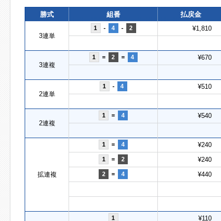
勝式
組番
払戻金
1
-
4
-
2
¥1,810
3連単
1
=
2
=
4
¥670
3連複
1
-
4
¥510
2連単
1
=
4
¥540
2連複
1
=
4
¥240
1
=
2
¥240
拡連複
2
=
4
¥440
1
¥110