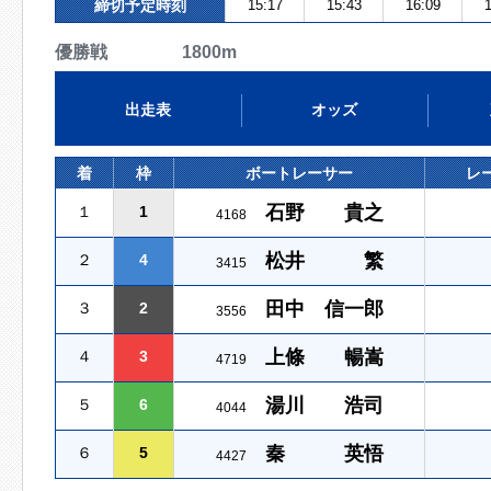
締切予定時刻
15:17
15:43
16:09
1
優勝戦 1800m
出走表
オッズ
着
枠
ボートレーサー
レ
石野 貴之
１
1
4168
松井 繁
２
4
3415
田中 信一郎
３
2
3556
上條 暢嵩
４
3
4719
湯川 浩司
５
6
4044
秦 英悟
６
5
4427