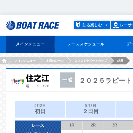
知る楽しむ
レーサ
メインメニュー
レーススケジュール
デ
HOME
メインメニュー
本日のレース
２０２５ラピートカップ
結果
２０２５ラピート
5月2日
5月3日
初日
２日目
レース
1R
2R
3R