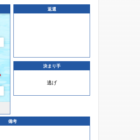
返還
決まり手
逃げ
備考