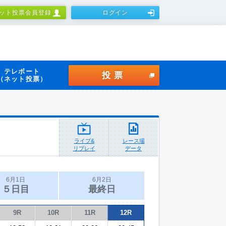
ット投票会員登録
ログイン
テレボート
投票
（ネット投票）
ライブ&
レース場
リプレイ
データ
6月1日
6月2日
５日目
最終日
9R
10R
11R
12R