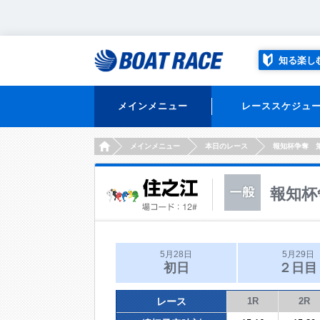
知る楽し
メインメニュー
レーススケジュ
HOME
メインメニュー
本日のレース
報知杯争奪 
報知杯
5月28日
5月29日
初日
２日目
レース
1R
2R