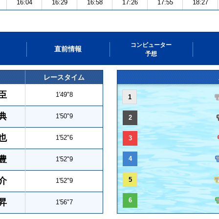
16:04
16:29
16:58
17:26
17:55
18:27
コンピューター
直前情報
予想
レースタイム
臣
1'49"8
1
典
1'50"9
2
也
1'52"6
3
豊
4
1'52"9
介
5
1'52"9
6
昇
1'56"7