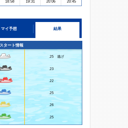
18:58
19:31
20:06
20:45
マイ予想
結果
スタート情報
.25 逃げ
.23
.22
.25
.26
.25