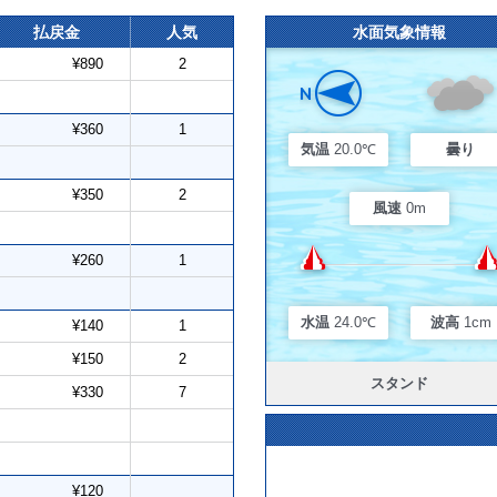
払戻金
人気
水面気象情報
¥890
2
¥360
1
気温
20.0℃
曇り
¥350
2
風速
0m
¥260
1
水温
24.0℃
波高
1cm
¥140
1
¥150
2
スタンド
¥330
7
¥120