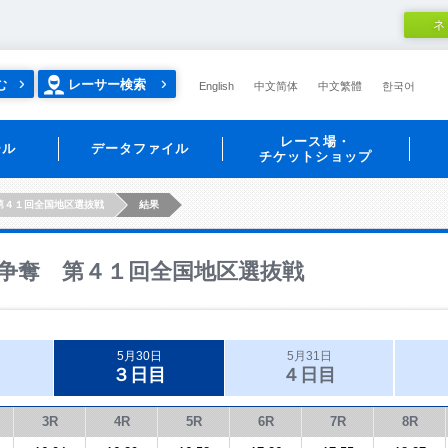
ネ
む
レーサー検索
English
中文简体
中文繁體
한국어
レース場・
ール
データファイル
チケットショップ
第４１回全国地区選抜戦
結果
争奪 第４１回全国地区選抜戦
5月30日
5月31日
３日目
４日目
3R
4R
5R
6R
7R
8R