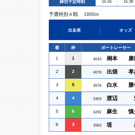
締切予定時刻
15:16
15:39
予選特別Ａ戦 1800m
出走表
オッズ
着
枠
ボートレーサー
桐本 康
１
1
4043
出畑 孝
２
2
4079
白水 勝
３
5
3576
渡辺 
４
4
3303
麻生 慎
５
6
4292
堤 
６
3
3563