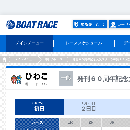
知る楽しむ
レーサ
メインメニュー
レーススケジュール
デ
HOME
メインメニュー
本日のレース
発刊６０周年記念大阪スポーツ杯第２９回
発刊６０周年記念
6月25日
6月26日
初日
２日目
レース
1R
2R
3R