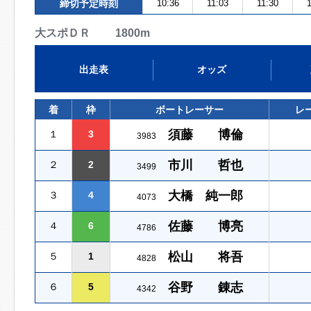
締切予定時刻
10:36
11:03
11:30
大スポＤＲ 1800m
出走表
オッズ
着
枠
ボートレーサー
レ
須藤 博倫
１
3
3983
市川 哲也
２
2
3499
大橋 純一郎
３
4
4073
佐藤 博亮
４
6
4786
松山 将吾
５
1
4828
谷野 錬志
６
5
4342