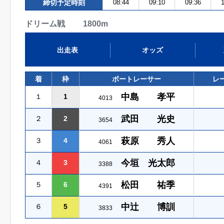
締切予定時刻
08:44
09:10
09:36
1
ドリーム戦 1800m
出走表
オッズ
着
枠
ボートレーサー
レ
中島 孝平
１
1
4013
武田 光史
２
2
3654
萩原 秀人
３
4
4061
今垣 光太郎
４
3
3388
松田 祐季
５
6
4391
中辻 博訓
６
5
3833