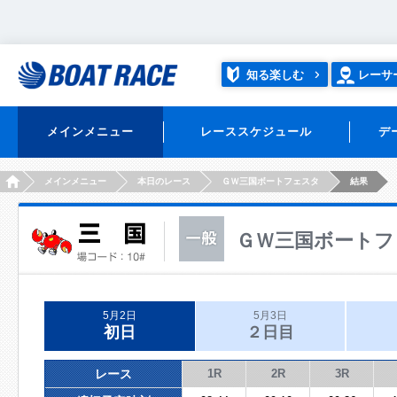
知る楽しむ
レーサ
メインメニュー
レーススケジュール
デ
HOME
メインメニュー
本日のレース
ＧＷ三国ボートフェスタ
結果
ＧＷ三国ボートフ
5月2日
5月3日
初日
２日目
レース
1R
2R
3R