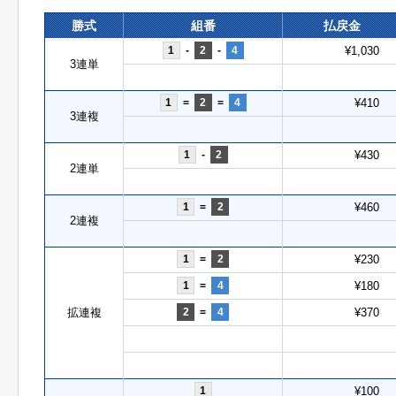
勝式
組番
払戻金
1
-
2
-
4
¥1,030
3連単
1
=
2
=
4
¥410
3連複
1
-
2
¥430
2連単
1
=
2
¥460
2連複
1
=
2
¥230
1
=
4
¥180
拡連複
2
=
4
¥370
1
¥100