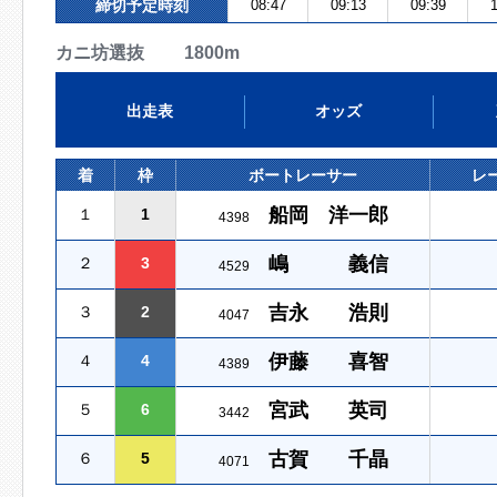
締切予定時刻
08:47
09:13
09:39
1
カニ坊選抜 1800m
出走表
オッズ
着
枠
ボートレーサー
レ
船岡 洋一郎
１
1
4398
嶋 義信
２
3
4529
吉永 浩則
３
2
4047
伊藤 喜智
４
4
4389
宮武 英司
５
6
3442
古賀 千晶
６
5
4071