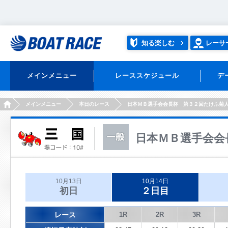
知る楽しむ
レーサ
メインメニュー
レーススケジュール
デ
HOME
メインメニュー
本日のレース
日本ＭＢ選手会会長杯 第３２回たけふ菊
日本ＭＢ選手会会
10月13日
10月14日
初日
２日目
レース
1R
2R
3R