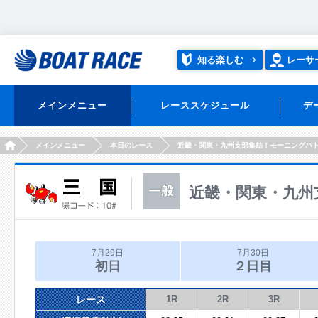
知る楽しむ
レーサ
メインメニュー
レーススケジュール
デ
HOME
メインメニュー
本日のレース
近畿・関東・九州支部集結！モーニングバ
近畿・関東・九州
7月29日
7月30日
初日
２日目
レース
1R
2R
3R