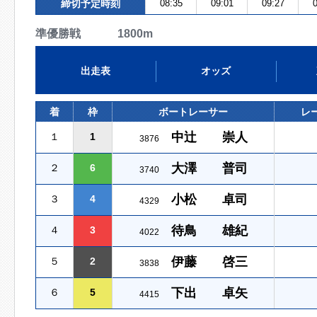
締切予定時刻
08:35
09:01
09:27
0
準優勝戦 1800m
出走表
オッズ
着
枠
ボートレーサー
レ
中辻 崇人
１
1
3876
大澤 普司
２
6
3740
小松 卓司
３
4
4329
待鳥 雄紀
４
3
4022
伊藤 啓三
５
2
3838
下出 卓矢
６
5
4415