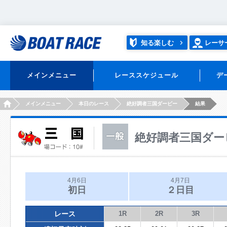
知る楽しむ
レーサ
メインメニュー
レーススケジュール
デ
HOME
メインメニュー
本日のレース
絶好調者三国ダービー
結果
絶好調者三国ダー
4月6日
4月7日
初日
２日目
レース
1R
2R
3R