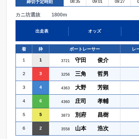
締切予定時刻
08:35
09:01
09:27
0
カニ坊選抜 1800m
出走表
オッズ
着
枠
ボートレーサー
レ
守田 俊介
１
1
3721
三角 哲男
２
3
3256
大野 芳顕
３
4
4363
庄司 孝輔
４
6
4360
別府 昌樹
５
5
3873
山本 浩次
６
2
3558