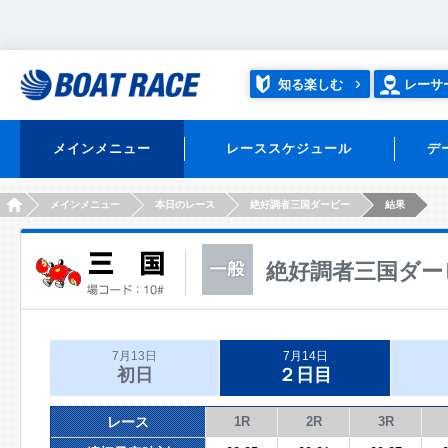
知る楽しむ
レーサ
メインメニュー
レーススケジュール
デ
HOME
メインメニュー
本日のレース
絶好調者三国ダービー
結果
絶好調者三国ダー
7月13日
7月14日
初日
２日目
レース
1R
2R
3R