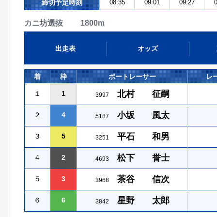
締切予定時刻
08:35
09:01
09:27
0
カニ坊選抜 1800m
出走表
オッズ
着
枠
ボートレーサー
レ
北村 征嗣
１
1
3997
小坂 風太
２
4
5187
平石 和男
３
5
3251
松下 誉士
４
2
4693
茶谷 信次
５
3
3968
星野 太郎
６
6
3842