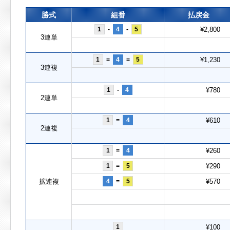
勝式
組番
払戻金
1
-
4
-
5
¥2,800
3連単
1
=
4
=
5
¥1,230
3連複
1
-
4
¥780
2連単
1
=
4
¥610
2連複
1
=
4
¥260
1
=
5
¥290
拡連複
4
=
5
¥570
1
¥100