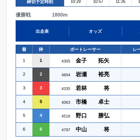
締切予定時刻
10:29
10:57
11:26
優勝戦 1800m
出走表
オッズ
着
枠
ボートレーサー
レ
金子 拓矢
１
1
4305
岩瀬 裕亮
２
2
4604
若林 将
３
3
4335
市橋 卓士
４
5
4063
野口 勝弘
５
4
4516
中山 将
６
6
4797