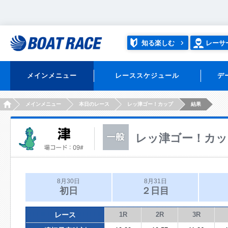
知る楽しむ
レーサ
メインメニュー
レーススケジュール
デ
HOME
メインメニュー
本日のレース
レッ津ゴー！カップ
結果
レッ津ゴー！カッ
8月30日
8月31日
初日
２日目
レース
1R
2R
3R