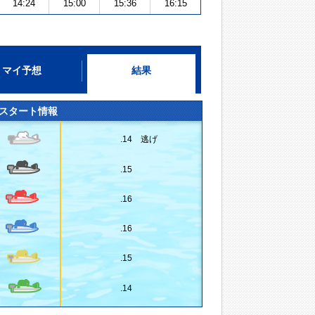
14:24
15:00
15:36
16:15
マイ予想
結果
スタート情報
.14 逃げ
.15
.16
.16
.15
.14