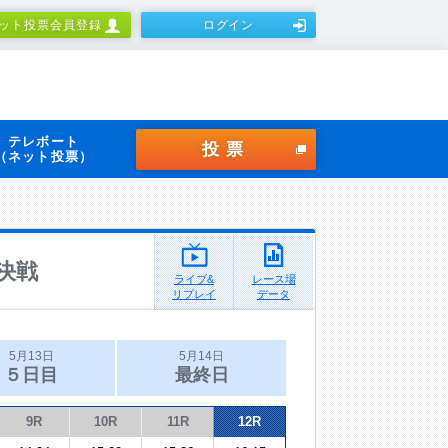
ット投票会員登録
ログイン
テレボート
投票
（ネット投票）
決戦
ライブ&
レース場
リプレイ
データ
5月13日
5月14日
５日目
最終日
9R
10R
11R
12R