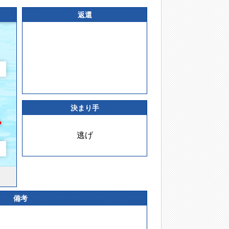
返還
決まり手
逃げ
備考