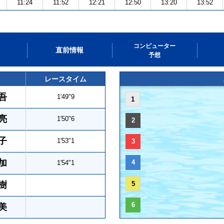
11:24
11:52
12:21
12:50
13:20
13:52
コンピューター
直前情報
予想
レースタイム
吾
1'49"9
1
亮
1'50"6
2
子
1'53"1
3
加
4
1'54"1
樹
5
6
美