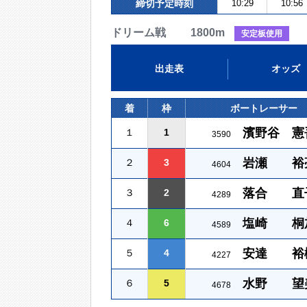
締切予定時刻
10:29
10:56
ドリーム戦 1800m
安定板使用
出走表
オッズ
着
枠
ボートレーサー
濱野谷 憲
１
1
3590
岩瀬 裕
２
3
4604
落合 直
３
2
4289
塩崎 桐
４
6
4589
安達 裕
５
4
4227
水野 望
６
5
4678