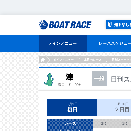
知る楽し
メインメニュー
レーススケジュ
HOME
メインメニュー
本日のレース
日刊スポーツ
日刊ス
5月9日
5月10日
初日
２日目
レース
1R
2R