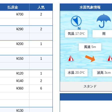
払戻金
人気
水面気象情報
¥700
2
¥290
2
気温
17.0℃
雨
¥200
1
風速
5m
¥150
1
水温
20.0℃
波高
3cm
¥120
1
¥140
2
スタンド
¥360
6
¥130