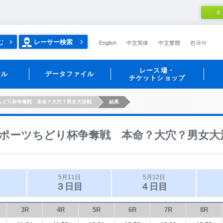
ネ
む
レーサー検索
English
中文简体
中文繁體
한국어
レース場・
ール
データファイル
チケットショップ
ちどり杯争奪戦 本命？大穴？男女大決戦
結果
ポーツちどり杯争奪戦 本命？大穴？男女大
5月11日
5月12日
３日目
４日目
3R
4R
5R
6R
7R
8R