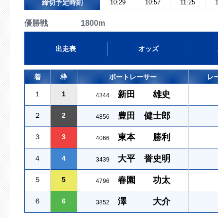
締切予定時刻
10:29
10:57
11:25
優勝戦 1800m
出走表
オッズ
着
枠
ボートレーサー
レ
新田 雄史
１
1
4344
豊田 健士郎
２
2
4856
東本 勝利
３
3
4066
大平 誉史明
４
4
3439
春園 功太
５
5
4796
澤 大介
６
6
3852