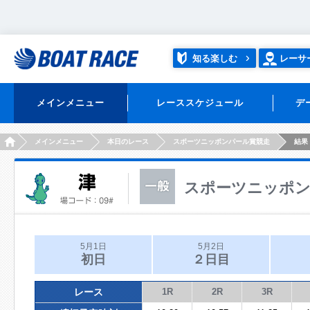
知る楽しむ
レーサ
メインメニュー
レーススケジュール
デ
HOME
メインメニュー
本日のレース
スポーツニッポンパール賞競走
結果
スポーツニッポン
5月1日
5月2日
初日
２日目
レース
1R
2R
3R